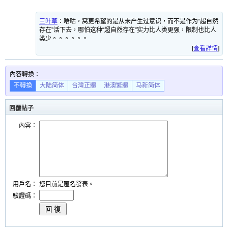
三叶草
：
唔咕，窝更希望的是从未产生过意识，而不是作为“超自然
存在”活下去，哪怕这种“超自然存在”实力比人类更强，限制也比人
类少。。。。。。
[
查看詳情
]
內容轉換：
不轉換
大陆简体
台灣正體
港澳繁體
马新简体
回覆帖子
內容：
用戶名：
您目前是匿名發表。
驗證碼：