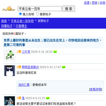
設置
|
登錄
|
註冊
進入侃吧
搜索帖子
>
>
首頁
不來立省一百年吧
瀏覽帖子
|
回覆帖子
只看樓主
目前共有
5
篇帖子。
世界上最好的事是从未出生；既已出生在世上，尽快地回去那来的地方，
是第二可羡的事
1樓
三叶草
2025-5-31 16:52
2樓
啊啊是谁都对
2025-5-31 17:47
这话听着很尼采
浅风仁樱
：
更像叔本华
[
查看詳情
]
3樓
鬼
2025-6-5 21:15
那话说楼主要不要试试来我们哈洛温城当鬼呢？