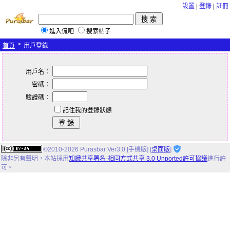
設置
|
登錄
|
註冊
進入侃吧
搜索帖子
>
首頁
用戶登錄
用戶名：
密碼：
驗證碼：
記住我的登錄狀態
©2010-2026 Purasbar Ver3.0 [手機版] [
桌面版
]
除非另有聲明，
本站
採用
知識共享署名-相同方式共享 3.0 Unported許可協議
進行許
可。