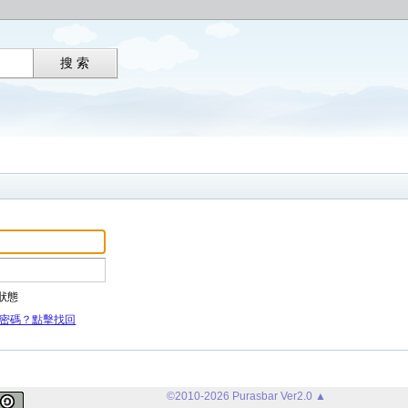
狀態
密碼？點擊找回
©2010-2026 Purasbar Ver2.0
▲