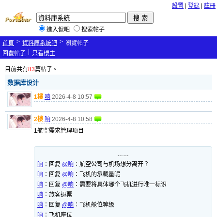
設置
|
登錄
|
註冊
進入侃吧
搜索帖子
>
>
首頁
資料庫系統吧
瀏覽帖子
|
回覆帖子
只看樓主
目前共有
83
篇帖子。
数据库设计
1樓
响
2026-4-8 10:57
2樓
响
2026-4-8 10:58
1航空需求管理项目
……
响
：
回复
@响
：航空公司与机场想分离开？
响
：
回复
@响
：飞机的承载量呢
响
：
回复
@响
：需要将具体哪个飞机进行唯一标识
响
：
旅客退票
响
：
回复
@响
：飞机舱位等级
响
：
飞机座位