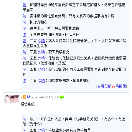
响
：
护理既需要排班又需要后续签字来确定护理人，记录在护理记
录里面
响
：
实体集的属性没有外码，只有关系表的数据字典有外码
响
：
护理有频次
响
：
医生半天一排，护士需要排满班
响
：
团队需要有团队明细，团队角色
响
：
回复
@响
：病人入院先和住院记录发生关系，之后就不再和病
人直接发生关系
响
：
回复
@响
：职工后续补充
响
：
回复
@响
：住院也与住院记录发生关系，后续统计缴费也需要
住院记录（化验项目，药品）
响
：
回复
@响
：参与诊断的不同分工都需要能查询到整个的诊断流
程
响
：
回复
@响
：围绕数据需求，简化ER图
[
查看全部
29
條回復
]
7樓
响
2026-4-29 09:11
通信系统
响
：
账户：开户工作人员，网点（与手机号关联），有多个，有上
限（为什么）
响
：
回复
@响
：手机业务必须有具体手机号