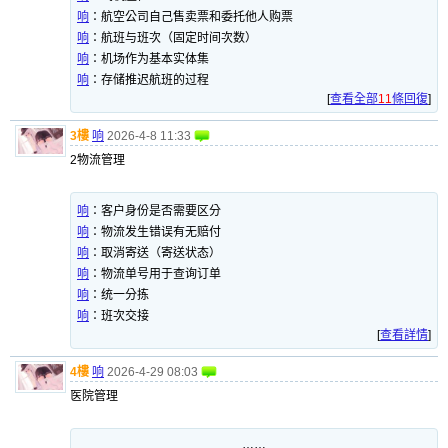
响
：
航空公司自己售卖票和委托他人购票
响
：
航班与班次（固定时间次数）
响
：
机场作为基本实体集
响
：
存储推迟航班的过程
[
查看全部
11
條回復
]
3樓
响
2026-4-8 11:33
2物流管理
响
：
客户身份是否需要区分
响
：
物流发生错误有无赔付
响
：
取消寄送（寄送状态）
响
：
物流单号用于查询订单
响
：
统一分拣
响
：
班次交接
[
查看詳情
]
4樓
响
2026-4-29 08:03
医院管理
……