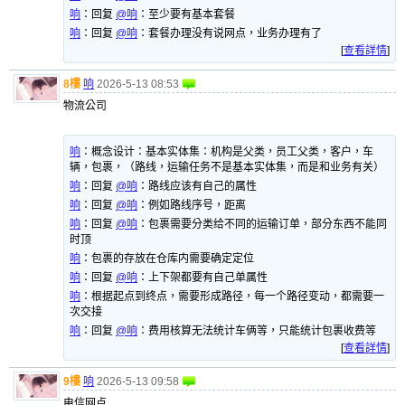
响
：
回复
@响
：至少要有基本套餐
响
：
回复
@响
：套餐办理没有说网点，业务办理有了
[
查看詳情
]
8樓
响
2026-5-13 08:53
物流公司
响
：
概念设计：基本实体集：机构是父类，员工父类，客户，车
辆，包裹，（路线，运输任务不是基本实体集，而是和业务有关）
响
：
回复
@响
：路线应该有自己的属性
响
：
回复
@响
：例如路线序号，距离
响
：
回复
@响
：包裹需要分类给不同的运输订单，部分东西不能同
时顶
响
：
包裹的存放在仓库内需要确定定位
响
：
回复
@响
：上下架都要有自己单属性
响
：
根据起点到终点，需要形成路径，每一个路径变动，都需要一
次交接
响
：
回复
@响
：费用核算无法统计车俩等，只能统计包裹收费等
[
查看詳情
]
9樓
响
2026-5-13 09:58
电信网点