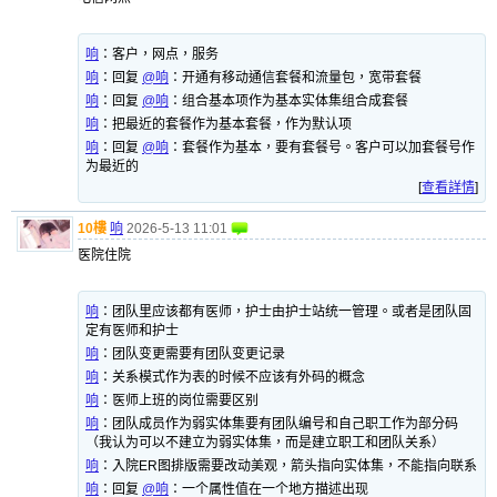
响
：
客户，网点，服务
响
：
回复
@响
：开通有移动通信套餐和流量包，宽带套餐
响
：
回复
@响
：组合基本项作为基本实体集组合成套餐
响
：
把最近的套餐作为基本套餐，作为默认项
响
：
回复
@响
：套餐作为基本，要有套餐号。客户可以加套餐号作
为最近的
[
查看詳情
]
10樓
响
2026-5-13 11:01
医院住院
响
：
团队里应该都有医师，护士由护士站统一管理。或者是团队固
定有医师和护士
响
：
团队变更需要有团队变更记录
响
：
关系模式作为表的时候不应该有外码的概念
响
：
医师上班的岗位需要区别
响
：
团队成员作为弱实体集要有团队编号和自己职工作为部分码
（我认为可以不建立为弱实体集，而是建立职工和团队关系）
响
：
入院ER图排版需要改动美观，箭头指向实体集，不能指向联系
响
：
回复
@响
：一个属性值在一个地方描述出现