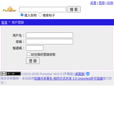
設置
|
登錄
|
註冊
進入侃吧
搜索帖子
>
首頁
用戶登錄
用戶名：
密碼：
驗證碼：
記住我的登錄狀態
©2010-2026 Purasbar Ver3.0 [手機版] [
桌面版
]
除非另有聲明，
本站
採用
知識共享署名-相同方式共享 3.0 Unported許可協議
進行許
可。