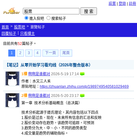
設置
|
登錄
|
註冊
進入侃吧
搜索帖子
>
>
首頁
股票吧
瀏覽帖子
|
回覆帖子
只看樓主
目前共有
52
篇帖子。
1
2
3
4
下一頁
尾頁
【笔记】从零开始学习看均线（2026年整合版本）
1樓
啊啊是谁都对
2026-5-19 17:14
作者：水又三人禾
原贴地址：
https://zhuanlan.zhihu.com/p/1989749540581029469
2樓
啊啊是谁都对
2026-5-20 23:17
第一章 技术分析基础概念（总决篇）
技术分析起源于道氏理论，其内容包括以下四点
1.股价是过去、现在、未来所有信息的汇总和反映
2.股价变动存在趋势，该趋势可追踪，可预测
3.趋势分为大、中、小，不同的趋势类型
4.成交量是趋势的辅助指标。