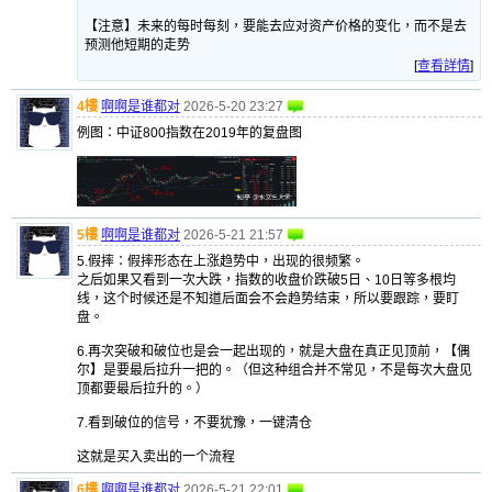
【注意】未来的每时每刻，要能去应对资产价格的变化，而不是去
预测他短期的走势
[
查看詳情
]
4樓
啊啊是谁都对
2026-5-20 23:27
例图：中证800指数在2019年的复盘图
5樓
啊啊是谁都对
2026-5-21 21:57
5.假摔：假摔形态在上涨趋势中，出现的很频繁。
之后如果又看到一次大跌，指数的收盘价跌破5日、10日等多根均
线，这个时候还是不知道后面会不会趋势结束，所以要跟踪，要盯
盘。
6.再次突破和破位也是会一起出现的，就是大盘在真正见顶前，【偶
尔】是要最后拉升一把的。（但这种组合并不常见，不是每次大盘见
顶都要最后拉升的。）
7.看到破位的信号，不要犹豫，一键清仓
这就是买入卖出的一个流程
6樓
啊啊是谁都对
2026-5-21 22:01