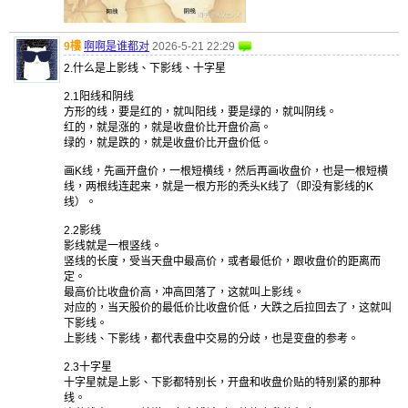
9樓
啊啊是谁都对
2026-5-21 22:29
2.什么是上影线、下影线、十字星
2.1阳线和阴线
方形的线，要是红的，就叫阳线，要是绿的，就叫阴线。
红的，就是涨的，就是收盘价比开盘价高。
绿的，就是跌的，就是收盘价比开盘价低。
画K线，先画开盘价，一根短横线，然后再画收盘价，也是一根短横
线，两根线连起来，就是一根方形的秃头K线了（即没有影线的K
线）。
2.2影线
影线就是一根竖线。
竖线的长度，受当天盘中最高价，或者最低价，跟收盘价的距离而
定。
最高价比收盘价高，冲高回落了，这就叫上影线。
对应的，当天股价的最低价比收盘价低，大跌之后拉回去了，这就叫
下影线。
上影线、下影线，都代表盘中交易的分歧，也是变盘的参考。
2.3十字星
十字星就是上影、下影都特别长，开盘和收盘价贴的特别紧的那种
线。