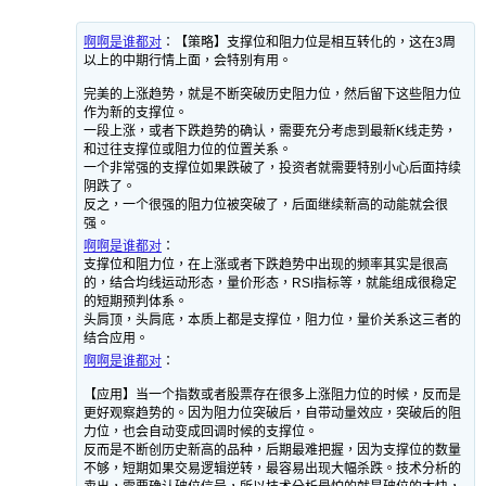
啊啊是谁都对
：
【策略】支撑位和阻力位是相互转化的，这在3周
以上的中期行情上面，会特别有用。
完美的上涨趋势，就是不断突破历史阻力位，然后留下这些阻力位
作为新的支撑位。
一段上涨，或者下跌趋势的确认，需要充分考虑到最新K线走势，
和过往支撑位或阻力位的位置关系。
一个非常强的支撑位如果跌破了，投资者就需要特别小心后面持续
阴跌了。
反之，一个很强的阻力位被突破了，后面继续新高的动能就会很
强。
啊啊是谁都对
：
支撑位和阻力位，在上涨或者下跌趋势中出现的频率其实是很高
的，结合均线运动形态，量价形态，RSI指标等，就能组成很稳定
的短期预判体系。
头肩顶，头肩底，本质上都是支撑位，阻力位，量价关系这三者的
结合应用。
啊啊是谁都对
：
【应用】当一个指数或者股票存在很多上涨阻力位的时候，反而是
更好观察趋势的。因为阻力位突破后，自带动量效应，突破后的阻
力位，也会自动变成回调时候的支撑位。
反而是不断创历史新高的品种，后期最难把握，因为支撑位的数量
不够，短期如果交易逻辑逆转，最容易出现大幅杀跌。技术分析的