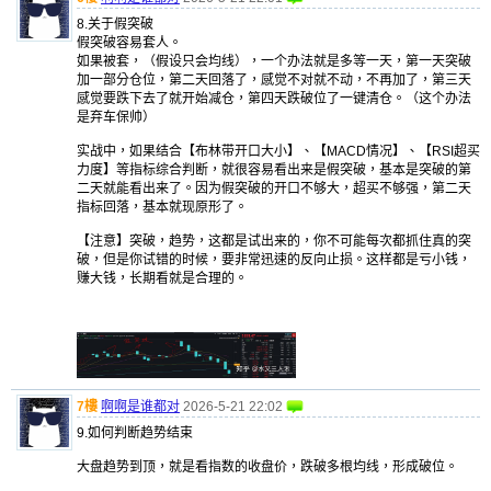
8.关于假突破
假突破容易套人。
如果被套，（假设只会均线），一个办法就是多等一天，第一天突破
加一部分仓位，第二天回落了，感觉不对就不动，不再加了，第三天
感觉要跌下去了就开始减仓，第四天跌破位了一键清仓。（这个办法
是弃车保帅）
实战中，如果结合【布林带开口大小】、【MACD情况】、【RSI超买
力度】等指标综合判断，就很容易看出来是假突破，基本是突破的第
二天就能看出来了。因为假突破的开口不够大，超买不够强，第二天
指标回落，基本就现原形了。
【注意】突破，趋势，这都是试出来的，你不可能每次都抓住真的突
破，但是你试错的时候，要非常迅速的反向止损。这样都是亏小钱，
赚大钱，长期看就是合理的。
7樓
啊啊是谁都对
2026-5-21 22:02
9.如何判断趋势结束
大盘趋势到顶，就是看指数的收盘价，跌破多根均线，形成破位。