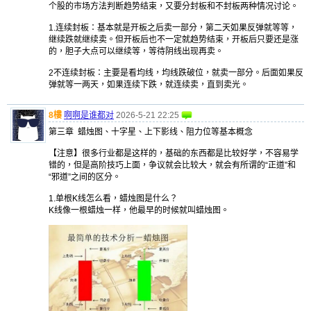
个股的市场方法判断趋势结束，又要分封板和不封板两种情况讨论。
1.连续封板：基本就是开板之后卖一部分，第二天如果反弹就等等，
继续跌就继续卖。但开板后也不一定就趋势结束，开板后只要还是涨
的，胆子大点可以继续等，等待阴线出现再卖。
2不连续封板：主要是看均线，均线跌破位，就卖一部分。后面如果反
弹就等一两天，如果连续下跌，就连续卖，直到卖光。
8樓
啊啊是谁都对
2026-5-21 22:25
第三章 蜡烛图、十字星、上下影线、阻力位等基本概念
【注意】很多行业都是这样的，基础的东西都是比较好学，不容易学
错的，但是高阶技巧上面，争议就会比较大，就会有所谓的“正道”和
“邪道”之间的区分。
1.单根K线怎么看，蜡烛图是什么？
K线像一根蜡烛一样，他最早的时候就叫蜡烛图。