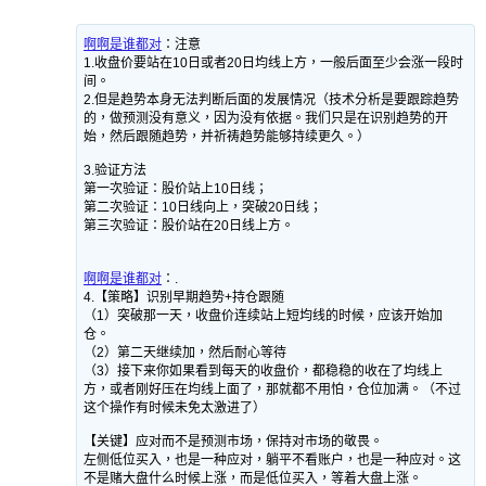
啊啊是谁都对
：
注意
1.收盘价要站在10日或者20日均线上方，一般后面至少会涨一段时
间。
2.但是趋势本身无法判断后面的发展情况（技术分析是要跟踪趋势
的，做预测没有意义，因为没有依据。我们只是在识别趋势的开
始，然后跟随趋势，并祈祷趋势能够持续更久。）
3.验证方法
第一次验证：股价站上10日线；
第二次验证：10日线向上，突破20日线；
第三次验证：股价站在20日线上方。
啊啊是谁都对
：
.
4.【策略】识别早期趋势+持仓跟随
（1）突破那一天，收盘价连续站上短均线的时候，应该开始加
仓。
（2）第二天继续加，然后耐心等待
（3）接下来你如果看到每天的收盘价，都稳稳的收在了均线上
方，或者刚好压在均线上面了，那就都不用怕，仓位加满。（不过
这个操作有时候未免太激进了）
【关键】应对而不是预测市场，保持对市场的敬畏。
左侧低位买入，也是一种应对，躺平不看账户，也是一种应对。这
不是赌大盘什么时候上涨，而是低位买入，等着大盘上涨。