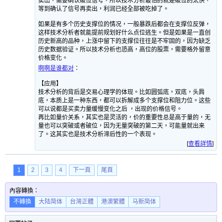
卖出，需要确认破位信号，所以技术分析最怕的就是破位的太快，
等到确认了信号再卖出，利润已经全部被吃掉了。
如果是有多个历史支撑位的情况，一般暴跌后都会在支撑位反弹，
这样技术分析者就能提前规划好什么点位逃生。但是如果是一直创
历史新高的品种，上涨中留下的支撑位往往是不牢固的，因为缺乏
历史数据验证。所以技术分析也恐高，高位的股票，需要格外留意
价格变化。
啊啊是谁都对
：
【应用】
技术分析的背后是交易心理学的体现。比如圆弧底，双底，头肩
底，本质上是一种东西，都可以拆解成多个支撑位和阻力位。这些
可以说都是买卖力量缓慢变化之后 ，出现的价格信号。
再比如量价关系，其实也是灵活的，价的重要性总是高于量的，无
量也可以突破或者破位，因为无量突破的第二天，可能量就出来
了。这其实也是技术分析滞后性的一个表现。
[
查看詳情
]
1
2
3
4
下一頁
尾頁
內容轉換：
不轉換
大陆简体
台灣正體
港澳繁體
马新简体