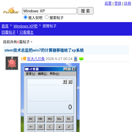
設置
|
登錄
|
註冊
進入侃吧
搜索帖子
>
>
首頁
Windows XP吧
瀏覽帖子
|
回覆帖子
只看樓主
目前共有
6
篇帖子。
stem技术总监把win7的计算器移植给了xp系统
1樓
巨大八爪鱼
2026-5-27 00:24