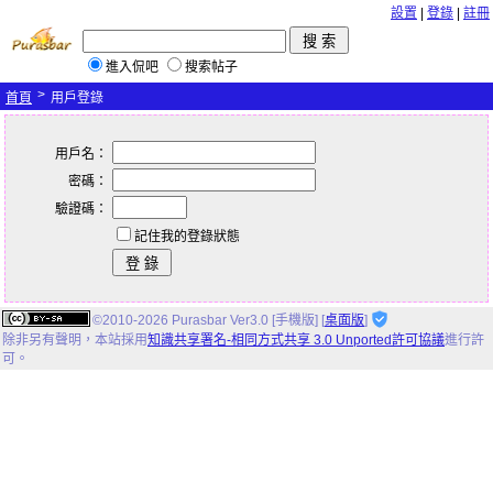
設置
|
登錄
|
註冊
進入侃吧
搜索帖子
>
首頁
用戶登錄
用戶名：
密碼：
驗證碼：
記住我的登錄狀態
©2010-2026 Purasbar Ver3.0 [手機版] [
桌面版
]
除非另有聲明，
本站
採用
知識共享署名-相同方式共享 3.0 Unported許可協議
進行許
可。