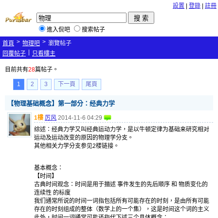
設置
|
登錄
|
註冊
進入侃吧
搜索帖子
>
>
首頁
物理吧
瀏覽帖子
|
回覆帖子
只看樓主
目前共有
28
篇帖子。
1
2
3
下一頁
尾頁
【物理基础概念】第一部分：经典力学
1樓
厉风
2014-11-6 04:29
综述：经典力学又叫经典运动力学，是以牛顿定律为基础来研究相对
运动及运动改变的原因的物理学分支。
其他相关力学分支参见2楼链接。
基本概念：
【时间】
古典时间观念：时间是用于描述 事件发生的先后顺序 和 物质变化的
连续性 的标度
我们通常所说的时间一词指包括所有可能存在的时刻，是由所有可能
存在的时刻组成的整体（数学上的一个集），这是时间这个词的主义
此外，时间一词通常可能还指代下述三个具体概念：