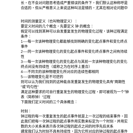
长，在不会对问题思考造成严重错误的条件下，我们默认这种称呼是
合适的，但从严格意义上来说这种叫法是错的，尤其在相对论问题中
时间的测量定义（也叫物理定义）：
要定义时间的几个概念，先要定义 钟 的概念：
假定可以找到某种可以自发重复发生的物理变化过程，该种过程满足
条件：
1----每一次该种物理变化都能够找到明确的变化起点事件和变化终点
事件
2----同一次该种物理变化的变化起点事件和变化终点事件之间有持续
性
3----每一次该种物理变化的变化起点与其前一次该种物理变化的变化
终点间没有持续性（或称之为在时序上重合）
4----不同次的该种物理变化所对应的连续性都相同
5----该物理变化是不可逆的
则可以认为我们找到的这种能自发重复发生的物理变化具有”周期性
“或”均匀性“
满足这种要求的可自行重复发生的物理变化过程，即可被视为一个”钟
表（简称钟）“过程
下面我们定义时间的三个具体概念：
时刻：
钟过程的每一次重复发生的起点事件就是上一次过程的结束事件，因
此我们把每一次钟过程的起点事件用实数来标定为一个时刻，并用实
数的大小关系来表示各次钟过程的起点之间的时序先后关系
通常我们认为时刻不具有持续性，因为它所对应的钟过程的起点事件