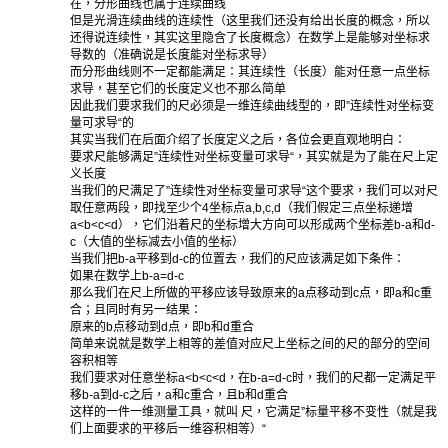
在，分形曲线也属于连续曲线
但是光滑连续曲线的连续性（这里我们还没有给出长度的概念，所以
还得说连续性，其实这里隐含了长度概念）在数学上是能够对坐标求
导数的（准确说是长度能对坐标求导）
而分形曲线则不一定都能满足：其连续性（长度）能对任意一点坐标
求导，甚至它们的长度定义也不那么简单
因此我们要求我们的尺必须是一维连续曲线型的，即”连续性对坐标变
量可求导“的
其实当我们在后面介绍了长度定义之后，各位会更直观地明白：
要求尺能够满足”连续性对坐标变量可求导“，其实就是为了能在尺上定
义长度
当我们的尺满足了”连续性对坐标变量可求导“这个要求，我们可以对尺
取任意两段，即找至少个4坐标点a,b,c,d（我们假定三点坐标递增
a<b<c<d），它们沿着尺的坐标增大方向可以形成两个坐标差b-a和d-
c（大值的坐标减去小值的坐标）
当我们把b-a平移到d-c的位置去，我们的尺应该满足如下条件：
如果在数学上b-a=d-c
那么我们在尺上所做的平移应该导致原来的a点移动到c点，即a和c重
合；且同时有另一结果：
原来的b点移动到d点，即b和d重合
简单来说就是数学上相等的差值对应尺上坐标之间的尺的部分的空间
容积相等
我们要求对任意坐标a<b<c<d，在b-a=d-c时，我们的尺都一定满足平
移b-a到d-c之后，a和c重合，且b和d重合
这样的一件一维测量工具，就叫 尺，它满足”标量平移不变性（就是我
们上面要求的平移后一维容积相等）“