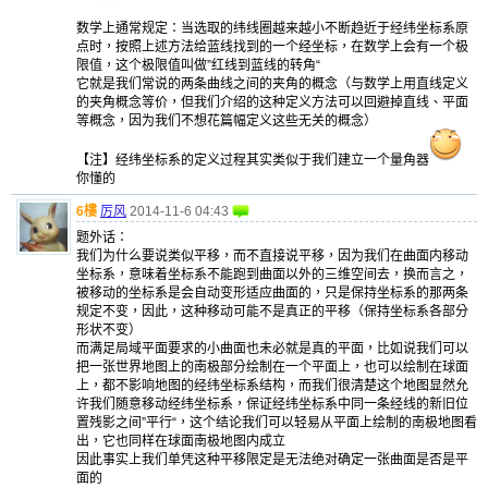
数学上通常规定：当选取的纬线圈越来越小不断趋近于经纬坐标系原
点时，按照上述方法给蓝线找到的一个经坐标，在数学上会有一个极
限值，这个极限值叫做”红线到蓝线的转角“
它就是我们常说的两条曲线之间的夹角的概念（与数学上用直线定义
的夹角概念等价，但我们介绍的这种定义方法可以回避掉直线、平面
等概念，因为我们不想花篇幅定义这些无关的概念）
【注】经纬坐标系的定义过程其实类似于我们建立一个量角器
你懂的
6樓
厉风
2014-11-6 04:43
题外话：
我们为什么要说类似平移，而不直接说平移，因为我们在曲面内移动
坐标系，意味着坐标系不能跑到曲面以外的三维空间去，换而言之，
被移动的坐标系是会自动变形适应曲面的，只是保持坐标系的那两条
规定不变，因此，这种移动可能不是真正的平移（保持坐标系各部分
形状不变）
而满足局域平面要求的小曲面也未必就是真的平面，比如说我们可以
把一张世界地图上的南极部分绘制在一个平面上，也可以绘制在球面
上，都不影响地图的经纬坐标系结构，而我们很清楚这个地图显然允
许我们随意移动经纬坐标系，保证经纬坐标系中同一条经线的新旧位
置残影之间”平行“，这个结论我们可以轻易从平面上绘制的南极地图看
出，它也同样在球面南极地图内成立
因此事实上我们单凭这种平移限定是无法绝对确定一张曲面是否是平
面的