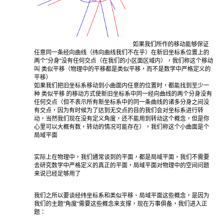
如果我们所作的移动能够保证
任意同一条经向曲线（纬向曲线我们不在乎）在新旧坐标系位置上的
两个”分身“没有任何交点（在我们的小区面区域内），我们称这个移动
叫 类似平移（物理中的平移都是类似平移，而不是数学中严格定义的
平移）
如果我们把旧坐标系移动到小曲面内任意的位置时，都能找到至少一
种 类似平移 的移动方式使新旧坐标系中同一经向曲线的两个分身没有
任何交点（但不表示所有新坐标系中的同一条曲线的诸多分身之间没
有交点，因为有时候为了达到无交点的目的我们会对坐标系进行转
动，当然我们现在没有定义角度，还不能用到转动这个概念，但是你
心里可以大概有数，转动的情况可能存在），我们称这个小曲面是个
局域平面
实际上在物理中，我们通常谈到的平面，都是局域平面，我们不需要
去研究数学中严格定义的真正的平面，局域平面对物理中的空间问题
来说已经足够用了
我们之所以要谈经纬坐标系和类似平移、局域平面这些概念，是因为
我们的主题”角度“需要这些概念来支撑，现在万事俱备，我们进入正
题：