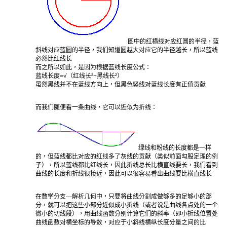
图中的红横线对应红圆的半径，蓝
斜线对应蓝圆的半径，我们知道圆越大对应它的半径越长，所以蓝线
必然比红线长
而之所以如此，是因为根据蓝线长度公式：
蓝线长度=√（红线长²+黑线长²）
虽然黑线并不在蓝线方向上，但黑色竖线对蓝线长度有正值贡献
而我们随便看一条曲线，它可以近似为折线：
绿线和粉线的长度都是一样
的，但蓝线都比对应的红线多了灰线的贡献（类似前面勾股定理的例
子），所以蓝线都比红线长，因此折线总长比横直线要长，我们看到
曲线的长度和折线很接近，因此可以很容易看出曲线要比横直线长
在数学分支---解析几何中，只要将曲线分割成做够多的足够小的部
分，就可以把这些小部分近似成小折线（或者说是曲线各点处的一个
微小的切线段），用曲线函数分别计算它们的斜率（即小折线位置处
曲线函数对横坐标的导数，对应于小斜线横纵长度分量之间的比