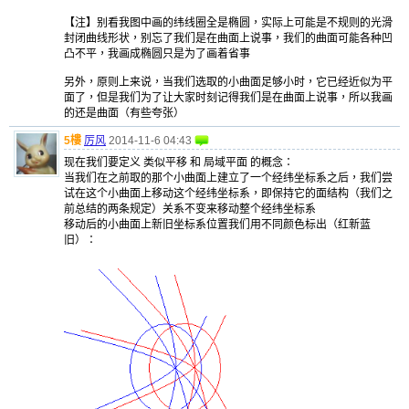
【注】别看我图中画的纬线圈全是椭圆，实际上可能是不规则的光滑
封闭曲线形状，别忘了我们是在曲面上说事，我们的曲面可能各种凹
凸不平，我画成椭圆只是为了画着省事
另外，原则上来说，当我们选取的小曲面足够小时，它已经近似为平
面了，但是我们为了让大家时刻记得我们是在曲面上说事，所以我画
的还是曲面（有些夸张）
5樓
厉风
2014-11-6 04:43
现在我们要定义 类似平移 和 局域平面 的概念：
当我们在之前取的那个小曲面上建立了一个经纬坐标系之后，我们尝
试在这个小曲面上移动这个经纬坐标系，即保持它的面结构（我们之
前总结的两条规定）关系不变来移动整个经纬坐标系
移动后的小曲面上新旧坐标系位置我们用不同颜色标出（红新蓝
旧）：