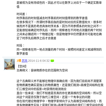
是被视为没有持续性的，因此才可以在数学上对应于一个确定实数单
值
时间差：
时序靠后的时刻值减去时序靠前的时刻值得到的数学差值
在很多情况下，所谓时序靠后指的是时刻对应的实数值较大，很多时
候而并不是真的考虑具体时序关系，因为不同参照系的时刻之间不一
定能很轻易确定时序先后，而同一观察者在不同地点测量的两个时刻
之间未必描述同一个物理过程，但是物理学中仍然要求尽可能地在确
定了时序先后顺序之后才去做差
时段：
同一观察者在同一地点测量的两个时刻，按照时间差定义相减得到的
数学差值
3樓
厉风
2014-11-6 04:32
【空间】
古典释义：容纳物质存在的范围称为空间
这个古典释义并不能够在物理中准确应用，因为我们目前尚不清楚某
些物质属性确实是独立的物质属性，还是我们观测<高维空间结构在我
们三维空间中的投影>时获得的观测效应
直白一些来说，我们不知道是否真的存在更高维的空间结构，所以空
间这个词是否仅限于指代三维空间，还是一个有争议的问题
但在现代理论物理学中，物理学家倾向于认为高维空间结构存在，而
很多物理属性实际上是我们观测<高维空间结构在我们三维空间中的投