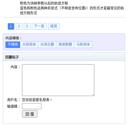
粉色为消掉参数以后的轨迹方程
蓝色和粉色这两种非显式（不明显含有位置r）的形式才是最常见的轨
迹方程形式
1
2
3
下一頁
尾頁
內容轉換：
不轉換
大陆简体
台灣正體
港澳繁體
马新简体
回覆帖子
內容：
用戶名：
您目前是匿名發表。
驗證碼：