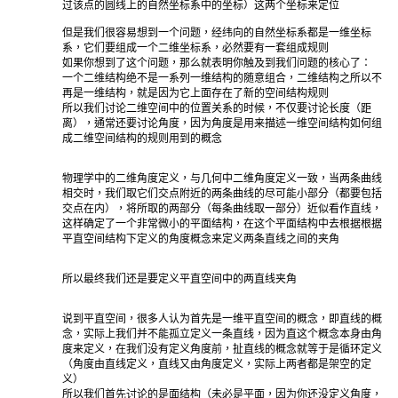
过该点的圆线上的自然坐标系中的坐标）这两个坐标来定位
但是我们很容易想到一个问题，经纬向的自然坐标系都是一维坐标
系，它们要组成一个二维坐标系，必然要有一套组成规则
如果你想到了这个问题，那么就表明你触及到我们问题的核心了：
一个二维结构绝不是一系列一维结构的随意组合，二维结构之所以不
再是一维结构，就是因为它上面存在了新的空间结构规则
所以我们讨论二维空间中的位置关系的时候，不仅要讨论长度（距
离），通常还要讨论角度，因为角度是用来描述一维空间结构如何组
成二维空间结构的规则用到的概念
物理学中的二维角度定义，与几何中二维角度定义一致，当两条曲线
相交时，我们取它们交点附近的两条曲线的尽可能小部分（都要包括
交点在内），将所取的两部分（每条曲线取一部分）近似看作直线，
这样确定了一个非常微小的平面结构，在这个平面结构中去根据根据
平直空间结构下定义的角度概念来定义两条直线之间的夹角
所以最终我们还是要定义平直空间中的两直线夹角
说到平直空间，很多人认为首先是一维平直空间的概念，即直线的概
念，实际上我们并不能孤立定义一条直线，因为直这个概念本身由角
度来定义，在我们没有定义角度前，扯直线的概念就等于是循环定义
（角度由直线定义，直线又由角度定义，实际上两者都是架空的定
义）
所以我们首先讨论的是面结构（未必是平面，因为你还没定义角度，