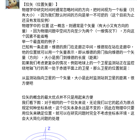
【位矢（位置矢量）】
物理学中研究时间时通常忽略时间的方向，把时间视为一个标量（只
有大小），因为我们默认时间的方向是单一不可逆的（这个目前为止
还没有发现反例）
物理学中的 位置 这一概念，则通常是个矢量（有大小又有方向的
量），因为物理问题中空间方向至少为两个（一维情况下），方向这
个因素不能省略
举一个最直观的例子：
已知有一条走廊，维德的房门在走廊正中间，维德现在站在走廊中，
他的位置就可以用一个矢量表示，即从维德的房门指向维德的一个矢
量（方向），大小是房门到维德的长度（距离）
如果我们考虑更复杂的情况，例如地球上的一个卫星监测站正在监控
绕地轴飞行的某一处于赤道平面上的卫星，那么卫星的位置就是：
从监测站指向卫星的一个矢量，大小是此时监测站到卫星的距离，很
方便吧
位矢的概念的最大优点并不只是用起来方便
我们看下图：对于相同的一个位矢来说，无论我们以它的起点为原点
规定何种坐标系统，这个位矢本身永远是不变的，因此在物理中只要
用位矢来确定位置，就可以在研究问题时完全不考虑坐标系环境，这
会大大简化问题的处理