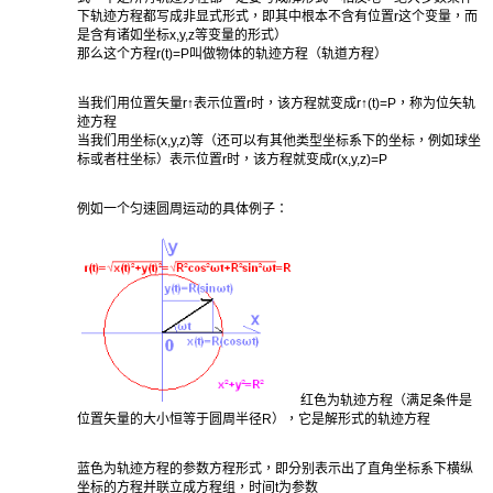
下轨迹方程都写成非显式形式，即其中根本不含有位置r这个变量，而
是含有诸如坐标x,y,z等变量的形式）
那么这个方程r(t)=P叫做物体的轨迹方程（轨道方程）
当我们用位置矢量r↑表示位置r时，该方程就变成r↑(t)=P，称为位矢轨
迹方程
当我们用坐标(x,y,z)等（还可以有其他类型坐标系下的坐标，例如球坐
标或者柱坐标）表示位置r时，该方程就变成r(x,y,z)=P
例如一个匀速圆周运动的具体例子：
红色为轨迹方程（满足条件是
位置矢量的大小恒等于圆周半径R），它是解形式的轨迹方程
蓝色为轨迹方程的参数方程形式，即分别表示出了直角坐标系下横纵
坐标的方程并联立成方程组，时间t为参数