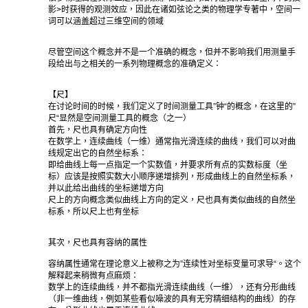
影>时获得的观测效应，因此在诸如弦论之类的物理学专著中，空间一
词可以涵盖超过三维空间的领域
尽管空间这个概念并不是一个准确的概念，但并不影响我们用测量手
段给出与之相关的一系列物理概念的准确定义：
【尺】
在讨论时间的时候，我们定义了时间测量工具”钟“的概念，在这里的”
尺“显然是空间测量工具的概念（之一）
首先，尺也具有确定方向性
在数学上，连续曲线（一维）通常指光滑连续的曲线，我们可以对曲
线规定出它的自然坐标系：
即给曲线上每一点指定一个实数值，并要求所有点的实数标度（坐
标）应该是按照实数大小顺序递增排列，形成曲线上的自然坐标系，
并以此给出曲线的坐标递增方向
尺上的方向概念类似曲线上方向的定义，尺也具有类似曲线的自然坐
标系，所以尺上也有坐标
其次，尺也具有容纳的属性
容纳属性通常在理论意义上被称之为”连续性对坐标变量可求导“。这个
解释起来稍微有点麻烦：
数学上的连续曲线，并不都指光滑连续曲线（一维），还有分形曲线
（非一维曲线，例如某些看似噪波的具有无穷精细结构的曲线）的存