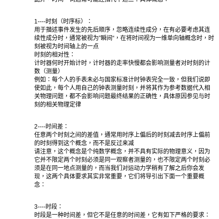
1----时刻（时序标）：
用于描述事件发生的先后顺序，忽略连续性成分，在有必要考虑其连
续性成分时，通常被视为”瞬间“，在将时间视为一维单向轴概念时，时
刻被视为时间轴上的一点
时刻的相对性：
计时器何时开始计时，计时器的走率快慢都会影响测量者对时刻的计
数（测量）
例如：每个人的手表未必与国家标准计时钟表完全一致，但我们说即
使如此，每个人用自己的钟表测量时刻，并将其作为参考数据代入相
关物理问题，都不会影响问题最终结果的正确性，具体原因参见与时
刻的相关物理定律
2----时间差：
任意两个时刻之间的差值，通常用时序上偏后的时刻减去时序上偏前
的时刻得到这个概念，而不是反过来减
请注意，这个概念是个纯数学概念，并不具有实际的物理意义，因为
它并不限定两个时刻必须是同一观察者测量的，也不限定两个时刻必
须是在同一地点测量的，而当我们对运动力学稍有了解之后你会发
现，这两个具体要求其实非常重要，它们将导引出下面一个重要概
念：
3----时段：
时段是一种时间差，但它不是任意的时间差，它有如下严格的要求：