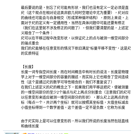
最后要说的是，别忘了尺可能有形状，我们也没有定义一定必须是直
尺（这个观点在相对论这类非欧几何时空理论中尤为重要），尺对应
的曲线也可能会与自身相交（形成某种循环结构），原则上来说，上
面对于尺的定义有一定通用性，当然在具体问题中可能还要有修正
（我们在这里就不涉及修正的问题了），但我们要清楚的是，上述定
义暗含了一个条件：
尺可以在平移过程中改变形状，以保证尺上的点与被测一维空间部分
的端点重合
我们的尺能够在任意变形的情况下依旧满足”标量平移不变性“，这是尺
的实质特征
【长度】
长度一词专指空间长度，而在时间概念中有时长的说法，长度是物理
学上对于一维空间部分的容量的描述，而实际上它也暗含了空间连续
性（这个是通过尺的数学可导性暗含的，我们不重复说了）
在我们上述定义的尺的概念之下，如果我们用平移这把尺，使被测量
的一维空间部分的至少2个端点与尺上两点分别重合（注意我们的尺可
以任意变形来适应被测一维空间部分的形状），那么尺上这两点的坐
标（每点一个，共计两个坐标）就可以按照其坐标值，大值坐标减去
小值坐标得到一个数学差值，这个差值一定不是负数，它称为长度
由于尺实际上是可以任意变形的，所以我们所说的长度当然包括直线
和曲线长度