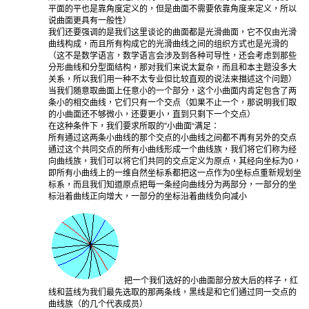
平面的平也是靠角度定义的，但是曲面不需要依靠角度来定义，所以
说曲面更具有一般性）
我们还要强调的是我们这里谈论的曲面都是光滑曲面，它不仅由光滑
曲线构成，而且所有构成它的光滑曲线之间的组织方式也是光滑的
（这不是数学语言，数学语言会涉及到各种可导性，还会考虑到那些
分形曲线和分型面结构，那对我们来说太复杂，而且和本主题没多大
关系，所以我们用一种不太专业但比较直观的说法来描述这个问题）
当我们随意取曲面上任意小的一个部分，这个小曲面内肯定包含了两
条小的相交曲线，它们只有一个交点（如果不止一个，那说明我们取
的小曲面还不够微小，还要更小，直到只剩下一个交点）
在这种条件下，我们要求所取的”小曲面“满足：
所有通过这两条小曲线的那个交点的小曲线之间都不再有另外的交点
通过这个共同交点的所有小曲线形成一个曲线族，我们将它们称为经
向曲线族，我们可以将它们共同的交点定义为原点，其经向坐标为0，
即所有小曲线上的一维自然坐标系都把这一点作为0坐标点重新规划坐
标系，而且我们知道原点把每一条经向曲线分为两部分，一部分的坐
标沿着曲线正向增大，一部分的坐标沿着曲线负向减小
把一个我们选好的小曲面部分放大后的样子，红
线和蓝线为我们最先选取的那两条线，黑线是和它们通过同一交点的
曲线族（的几个代表成员）