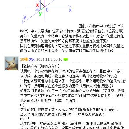
因此，在物理学（尤其是理论
物理）中，只要谈到 位置 这个概念，通常说的就是位矢（位置矢量）
另外，矢量具有一个特点，它满足平移不变性，即对这个矢量进行任
意平移操作，矢量的大小和方向都不变（也就是矢量不变）
因此在研究物理问题时，可以通过平移矢量很方便地比较两个矢量之
间的大小关系和方向关系，位矢同样可以用这种手段进行比较
10樓
厉风
2014-11-9 00:16
【轨迹方程（轨道方程）】
试想把一个运动物体在每一时刻的位置点都画在同一张图中，一定可
以形成一条运动曲线，物理学上把这条曲线叫做运动物体的轨迹
当我们以观察者为中心建立了一个坐标系，那么运动物体的这条“轨迹”
中的每一点都可以在这个坐标系内定位（用位矢 或者 用坐标）
如果我们把轨迹中的每一点P的位置r与它对应的时刻t（请注意，物理
书中有时会写作“时间”，但你应该清楚“时间”在这里专指时刻，而非其
他时间概念）相对应，形成一个函数：
r(t)
这个函数叫做位置函数，表示点P的位置r随着时刻t的变化而变化
当这个函数满足某种数学条件P时，可以写成方程形式：
r(t)=P
这里条件P可以是常数或者函数（请注意：r(t)=P形式通常叫做 解形
式，不是所有轨迹方程都一定要写成解形式，相反地，绝大多数条件