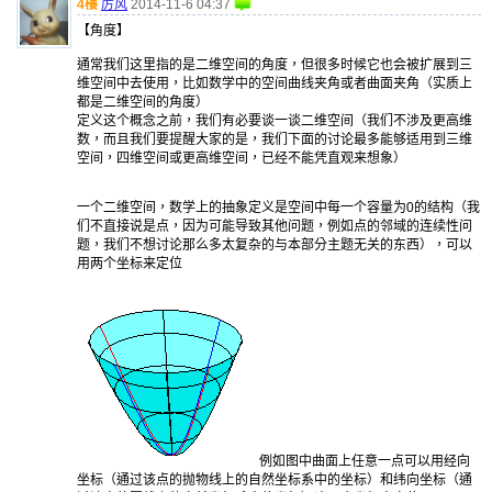
4樓
厉风
2014-11-6 04:37
【角度】
通常我们这里指的是二维空间的角度，但很多时候它也会被扩展到三
维空间中去使用，比如数学中的空间曲线夹角或者曲面夹角（实质上
都是二维空间的角度）
定义这个概念之前，我们有必要谈一谈二维空间（我们不涉及更高维
数，而且我们要提醒大家的是，我们下面的讨论最多能够适用到三维
空间，四维空间或更高维空间，已经不能凭直观来想象）
一个二维空间，数学上的抽象定义是空间中每一个容量为0的结构（我
们不直接说是点，因为可能导致其他问题，例如点的邻域的连续性问
题，我们不想讨论那么多太复杂的与本部分主题无关的东西），可以
用两个坐标来定位
例如图中曲面上任意一点可以用经向
坐标（通过该点的抛物线上的自然坐标系中的坐标）和纬向坐标（通