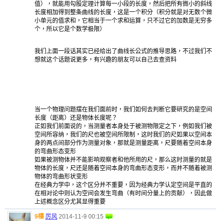
值），就能用勾股定理计算每一小段的长度，然后把所有微小的斜线
长度相加得到整条曲线的长度，这是一个积分（积分就是对无数个微
小单元的值求和，它相当于一个求和运算，只不过它的加数是无穷多
个，所以它是个数学极限）
我们上面一段话其实已经给出了曲线长公式的推导思路，不过我们不
想就这个话题说更多，有兴趣的朋友可以自己去查资料
当一个物理问题摆在我们面前时，我们如何去判断它要研究的是空间
长度（距离）还是物体长度呢？
正如我们前面说的，当测量者本身处于被测物限定之下，例如我们被
空间所容纳，我们的尺也被空间所限制，这时我们的尺如果以空间本
身的两点间部分作为测量对象，那就是测量距离，尺要随着空间本身
的弯曲形态变形
如果被测物体并不能影响观察者和他所用的尺，那么这时测量的就是
物体的长度，尺还是随着空间本身的弯曲形态变形，而并不随着被测
物体的弯曲形状变形
在经典力学中，这个区分并不重要，因为经典力学认定空间是平直的
在相对论中则认为空间会发生弯曲（有时间分量上的贡献），因此做
上述概念区分尤其显得重要
9樓
厉风
2014-11-9 00:15