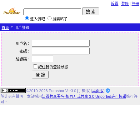
設置
|
登錄
|
註冊
進入侃吧
搜索帖子
>
首頁
用戶登錄
用戶名：
密碼：
驗證碼：
記住我的登錄狀態
©2010-2026 Purasbar Ver3.0 [手機版] [
桌面版
]
除非另有聲明，
本站
採用
知識共享署名-相同方式共享 3.0 Unported許可協議
進行許
可。