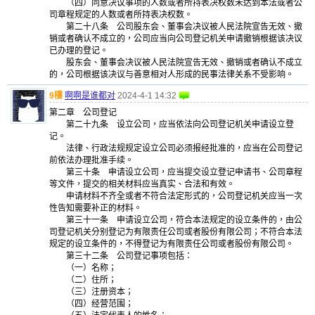
（四）同意决议事项的人数或者所持表决权数未达到本法或者公
司章程规定的人数或者所持表决权数。
第二十八条 公司股东会、董事会决议被人民法院宣告无效、撤
销或者确认不成立的，公司应当向公司登记机关申请撤销根据该决议
已办理的登记。
股东会、董事会决议被人民法院宣告无效、撤销或者确认不成立
的，公司根据该决议与善意相对人形成的民事法律关系不受影响。
9樓
啊啊是谁都对
2024-4-1 14:32
第二章 公司登记
第二十九条 设立公司，应当依法向公司登记机关申请设立登
记。
法律、行政法规规定设立公司必须报经批准的，应当在公司登记
前依法办理批准手续。
第三十条 申请设立公司，应当提交设立登记申请书、公司章程
等文件，提交的相关材料应当真实、合法和有效。
申请材料不齐全或者不符合法定形式的，公司登记机关应当一次
性告知需要补正的材料。
第三十一条 申请设立公司，符合本法规定的设立条件的，由公
司登记机关分别登记为有限责任公司或者股份有限公司；不符合本法
规定的设立条件的，不得登记为有限责任公司或者股份有限公司。
第三十二条 公司登记事项包括：
（一）名称；
（二）住所；
（三）注册资本；
（四）经营范围；