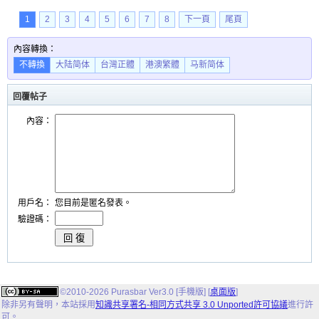
1
2
3
4
5
6
7
8
下一頁
尾頁
內容轉換：
不轉換
大陆简体
台灣正體
港澳繁體
马新简体
回覆帖子
內容：
用戶名：
您目前是匿名發表。
驗證碼：
©2010-2026 Purasbar Ver3.0 [手機版] [
桌面版
]
除非另有聲明，
本站
採用
知識共享署名-相同方式共享 3.0 Unported許可協議
進行許
可。