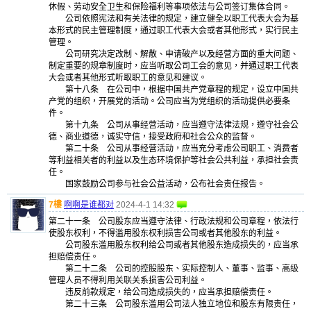
休假、劳动安全卫生和保险福利等事项依法与公司签订集体合同。
公司依照宪法和有关法律的规定，建立健全以职工代表大会为基
本形式的民主管理制度，通过职工代表大会或者其他形式，实行民主
管理。
公司研究决定改制、解散、申请破产以及经营方面的重大问题、
制定重要的规章制度时，应当听取公司工会的意见，并通过职工代表
大会或者其他形式听取职工的意见和建议。
第十八条 在公司中，根据中国共产党章程的规定，设立中国共
产党的组织，开展党的活动。公司应当为党组织的活动提供必要条
件。
第十九条 公司从事经营活动，应当遵守法律法规，遵守社会公
德、商业道德，诚实守信，接受政府和社会公众的监督。
第二十条 公司从事经营活动，应当充分考虑公司职工、消费者
等利益相关者的利益以及生态环境保护等社会公共利益，承担社会责
任。
国家鼓励公司参与社会公益活动，公布社会责任报告。
7樓
啊啊是谁都对
2024-4-1 14:32
第二十一条 公司股东应当遵守法律、行政法规和公司章程，依法行
使股东权利，不得滥用股东权利损害公司或者其他股东的利益。
公司股东滥用股东权利给公司或者其他股东造成损失的，应当承
担赔偿责任。
第二十二条 公司的控股股东、实际控制人、董事、监事、高级
管理人员不得利用关联关系损害公司利益。
违反前款规定，给公司造成损失的，应当承担赔偿责任。
第二十三条 公司股东滥用公司法人独立地位和股东有限责任，