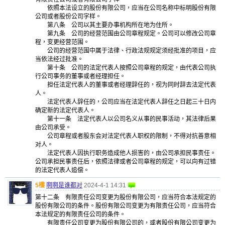
依照本法设立的股份有限公司，应当在公司名称中标明股份有限
公司或者股份公司字样。
第八条 公司以其主要办事机构所在地为住所。
第九条 公司的经营范围由公司章程规定。公司可以修改公司章
程，变更经营范围。
公司的经营范围中属于法律、行政法规规定须经批准的项目，应
当依法经过批准。
第十条 公司的法定代表人按照公司章程的规定，由代表公司执
行公司事务的董事或者经理担任。
担任法定代表人的董事或者经理辞任的，视为同时辞去法定代表
人。
法定代表人辞任的，公司应当在法定代表人辞任之日起三十日内
确定新的法定代表人。
第十一条 法定代表人以公司名义从事的民事活动，其法律后果
由公司承受。
公司章程或者股东会对法定代表人职权的限制，不得对抗善意相
对人。
法定代表人因执行职务造成他人损害的，由公司承担民事责任。
公司承担民事责任后，依照法律或者公司章程的规定，可以向有过错
的法定代表人追偿。
5樓
啊啊是谁都对
2024-4-1 14:31
第十二条 有限责任公司变更为股份有限公司，应当符合本法规定的
股份有限公司的条件。股份有限公司变更为有限责任公司，应当符合
本法规定的有限责任公司的条件。
有限责任公司变更为股份有限公司的，或者股份有限公司变更为