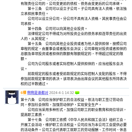
有限责任公司的，公司变更前的债权、债务由变更后的公司承继。
第十三条 公司可以设立子公司。子公司具有法人资格，依法独
立承担民事责任。
公司可以设立分公司。分公司不具有法人资格，其民事责任由公
司承担。
第十四条 公司可以向其他企业投资。
法律规定公司不得成为对所投资企业的债务承担连带责任的出资
人的，从其规定。
第十五条 公司向其他企业投资或者为他人提供担保，按照公司
章程的规定，由董事会或者股东会决议；公司章程对投资或者担保的
总额及单项投资或者担保的数额有限额规定的，不得超过规定的限
额。
公司为公司股东或者实际控制人提供担保的，应当经股东会决
议。
前款规定的股东或者受前款规定的实际控制人支配的股东，不得
参加前款规定事项的表决。该项表决由出席会议的其他股东所持表决
权的过半数通过。
6樓
啊啊是谁都对
2024-4-1 14:32
第十六条 公司应当保护职工的合法权益，依法与职工签订劳动合
同，参加社会保险，加强劳动保护，实现安全生产。
公司应当采用多种形式，加强公司职工的职业教育和岗位培训，
提高职工素质。
第十七条 公司职工依照《中华人民共和国工会法》组织工会，
开展工会活动，维护职工合法权益。公司应当为本公司工会提供必要
的活动条件。公司工会代表职工就职工的劳动报酬、工作时间、休息