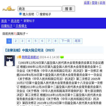
設置
|
登錄
|
註冊
進入侃吧
搜索帖子
>
>
首頁
商法吧
瀏覽帖子
|
回覆帖子
只看樓主
目前共有
71
篇帖子。
1
2
3
4
5
6
7
8
下一頁
尾頁
【法律法规】中国大陆公司法（2023）
1樓
啊啊是谁都对
2024-4-1 14:30
（1993年12月29日第八届全国人民代表大会常务委员会第五次会议通
过 根据1999年12月25日第九届全国人民代表大会常务委员会第十三
次会议《关于修改〈中华人民共和国公司法〉的决定》第一次修正 根
据2004年8月28日第十届全国人民代表大会常务委员会第十一次会议
《关于修改〈中华人民共和国公司法〉的决定》第二次修正 2005年
10月27日第十届全国人民代表大会常务委员会第十八次会议第一次修
订 根据2013年12月28日第十二届全国人民代表大会常务委员会第六
次会议《关于修改〈中华人民共和国海洋环境保护法〉等七部法律的
决定》第三次修正 根据2018年10月26日第十三届全国人民代表大会
常务委员会第六次会议《关于修改〈中华人民共和国公司法〉的决
定》第四次修正 2023年12月29日第十四届全国人民代表大会常务委