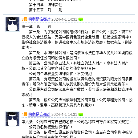
第十四章 法律责任
第十五章 附 则
3樓
啊啊是谁都对
2024-4-1 14:31
第一章 总 则
第一条 为了规范公司的组织和行为，保护公司、股东、职工和
债权人的合法权益，完善中国特色现代企业制度，弘扬企业家精神，
维护社会经济秩序，促进社会主义市场经济的发展，根据宪法，制定
本法。
第二条 本法所称公司，是指依照本法在中华人民共和国境内设
立的有限责任公司和股份有限公司。
第三条 公司是企业法人，有独立的法人财产，享有法人财产
权。公司以其全部财产对公司的债务承担责任。
公司的合法权益受法律保护，不受侵犯。
第四条 有限责任公司的股东以其认缴的出资额为限对公司承担
责任；股份有限公司的股东以其认购的股份为限对公司承担责任。
公司股东对公司依法享有资产收益、参与重大决策和选择管理者
等权利。
第五条 设立公司应当依法制定公司章程。公司章程对公司、股
东、董事、监事、高级管理人员具有约束力。
4樓
啊啊是谁都对
2024-4-1 14:31
第六条 公司应当有自己的名称。公司名称应当符合国家有关规定。
公司的名称权受法律保护。
第七条 依照本法设立的有限责任公司，应当在公司名称中标明
有限责任公司或者有限公司字样。