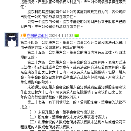
逃避债务，严重损害公司债权人利益的，应当对公司债务承担连带责
任。
股东利用其控制的两个以上公司实施前款规定行为的，各公司应
当对任一公司的债务承担连带责任。
只有一个股东的公司，股东不能证明公司财产独立于股东自己的
财产的，应当对公司债务承担连带责任。
8樓
啊啊是谁都对
2024-4-1 14:32
第二十四条 公司股东会、董事会、监事会召开会议和表决可以采用
电子通信方式，公司章程另有规定的除外。
第二十五条 公司股东会、董事会的决议内容违反法律、行政法
规的无效。
第二十六条 公司股东会、董事会的会议召集程序、表决方式违
反法律、行政法规或者公司章程，或者决议内容违反公司章程的，股
东自决议作出之日起六十日内，可以请求人民法院撤销。但是，股东
会、董事会的会议召集程序或者表决方式仅有轻微瑕疵，对决议未产
生实质影响的除外。
未被通知参加股东会会议的股东自知道或者应当知道股东会决议
作出之日起六十日内，可以请求人民法院撤销；自决议作出之日起一
年内没有行使撤销权的，撤销权消灭。
第二十七条 有下列情形之一的，公司股东会、董事会的决议不
成立：
（一）未召开股东会、董事会会议作出决议；
（二）股东会、董事会会议未对决议事项进行表决；
（三）出席会议的人数或者所持表决权数未达到本法或者公司章
程规定的人数或者所持表决权数；