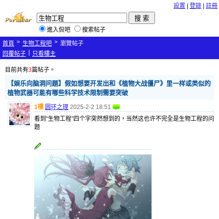
設置
|
登錄
|
註冊
進入侃吧
搜索帖子
>
>
首頁
生物工程吧
瀏覽帖子
|
回覆帖子
只看樓主
目前共有
3
篇帖子。
【娱乐向脑洞问题】假如想要开发出和《植物大战僵尸》里一样或类似的
植物武器可能有哪些科学技术限制需要突破
1樓
圆环之理
2025-2-2 18:51
看到“生物工程”四个字突然想到的，当然这也许不完全是生物工程的问
题