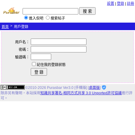
設置
|
登錄
|
註冊
進入侃吧
搜索帖子
>
首頁
用戶登錄
用戶名：
密碼：
驗證碼：
記住我的登錄狀態
©2010-2026 Purasbar Ver3.0 [手機版] [
桌面版
]
除非另有聲明，
本站
採用
知識共享署名-相同方式共享 3.0 Unported許可協議
進行許
可。