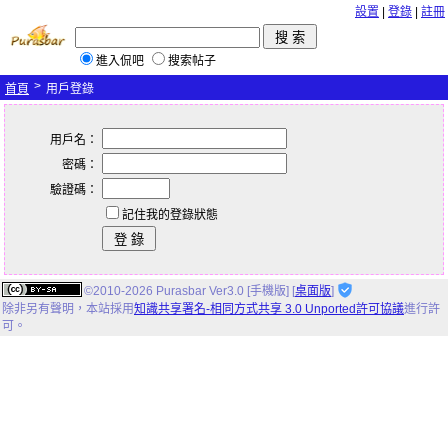
設置
|
登錄
|
註冊
進入侃吧
搜索帖子
>
首頁
用戶登錄
用戶名：
密碼：
驗證碼：
記住我的登錄狀態
©2010-2026 Purasbar Ver3.0 [手機版] [
桌面版
]
除非另有聲明，
本站
採用
知識共享署名-相同方式共享 3.0 Unported許可協議
進行許
可。