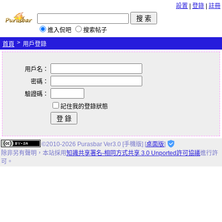
設置
|
登錄
|
註冊
進入侃吧
搜索帖子
>
首頁
用戶登錄
用戶名：
密碼：
驗證碼：
記住我的登錄狀態
©2010-2026 Purasbar Ver3.0 [手機版] [
桌面版
]
除非另有聲明，
本站
採用
知識共享署名-相同方式共享 3.0 Unported許可協議
進行許
可。