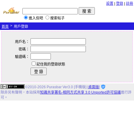
設置
|
登錄
|
註冊
進入侃吧
搜索帖子
>
首頁
用戶登錄
用戶名：
密碼：
驗證碼：
記住我的登錄狀態
©2010-2026 Purasbar Ver3.0 [手機版] [
桌面版
]
除非另有聲明，
本站
採用
知識共享署名-相同方式共享 3.0 Unported許可協議
進行許
可。