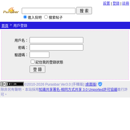
設置
|
登錄
|
註冊
進入侃吧
搜索帖子
>
首頁
用戶登錄
用戶名：
密碼：
驗證碼：
記住我的登錄狀態
©2010-2026 Purasbar Ver3.0 [手機版] [
桌面版
]
除非另有聲明，
本站
採用
知識共享署名-相同方式共享 3.0 Unported許可協議
進行許
可。