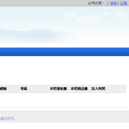
台灣正體
|
登錄
|
註冊
經驗
等級
本吧發帖數
本吧精品數
加入時間
議
進行許可。