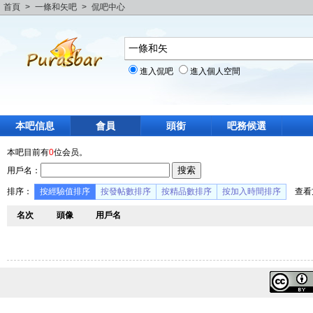
首頁
>
一條和矢吧
>
侃吧中心
進入侃吧
進入個人空間
本吧信息
會員
頭銜
吧務候選
本吧目前有
0
位会员。
用戶名：
排序：
按經驗值排序
按發帖數排序
按精品數排序
按加入時間排序
查看
名次
頭像
用戶名