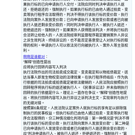
果执行标的已向申请执行人交付，法院应同时判决申请执行人返
还，拒绝返还的，强制执行。如果执行标的已由他人通过拍卖、变
卖等执行程序合法取得的，判决不得执行该执行标的变价款，执行
法院向案外人发放变价款；已向申请执行人发放变价款或者已向被
执行人退还剩余变价款的，同时判决申请执行人、被执行人返还，
拒绝返还的，强制执行。如果案外人获得胜诉判决，并将执行标的
合法转让给他人的，人民法院经审判监督程序裁定撤销案外人异议
之诉生效判决、终结诉讼的，也不能否定善意受让人对执行标的取
得的权利。申请执行人可以依法另行向被执行人、案外人等主张权
利。
啊啊是谁都对
：
“解释”创造性提出
应将执行回转内容写入判决
执行法院作出的司法拍卖成交裁定、变卖裁定和以物抵债裁定，送
达当事人即发生物权变动的法律效果。在执行程序终结后，作为执
行依据的司法拍卖或抵债裁定被依法撤销的，人民法院应按照执行
回转程序将执行标的返还被执行人。《民事诉讼法》并未指明执行
回转的执行依据是什么，理论上一直存在争议。“解释”创造性地提
出，将执行回转内容写入执行异议之诉判决主文，实现审判与执行
的无缝对接。
按照第6条规定，人民法院认定案外人就执行标的享有足以排除强
制执行的民事权益，但执行标的已由他人通过拍卖、变卖等执行程
序合法取得的，分三种情况细化判项内容：第一种情况是“判决不得
执行该执行标的变价款，执行法院向案外人发放变价款”；第二种是
已向申请执行人发放变价款或者已向被执行人退还剩余变价款的，
应“判决申请执行人、被执行人返还，拒绝返还的，强制执行。”第