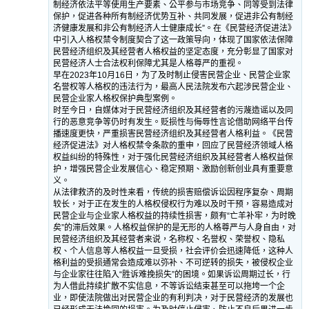
制经济依法平等使用生产要素、公平参与市场竞争、同等受到法律
保护，促进各种所有制经济优势互补、共同发展，促进非公有制经
济健康发展和非公有制经济人士健康成长”。在《民营经济促进法》
中引入人格权禁令制度契合了这一政策导向，体现了国家依法保障
民营经济组织及其经营者人格权益的坚定态度，充分彰显了国家对
民营经济人士合法权利保障尤其是人格尊严的重视。
早在2023年10月16日，为了及时制止侵害民营企业、民营企业家
名誉权等人格权的违法行为，最高人民法院发布六起涉民营企业、
民营企业家人格权保护典型案例。
时至今日，自媒体对于民营经济组织及其经营者的污蔑造谣以及同
行的恶意竞争等仍时有发生。贬损性与侮辱性言论借助网络平台传
播速度更快，严重损害民营经济组织及其经营者人格利益。《民营
经济促进法》对人格权禁令条款的重申，回应了民营经济领域人格
权益纠纷的特殊性，对于强化民营经济组织及其经营者人格权益保
护，增强民营企业发展信心、稳定预期、激励创新创业具有重要意
义。
从法律救济的及时性来看，传统的损害赔偿诉讼因程序复杂、周期
较长，对于正在发生的人格权侵权行为难以及时干预，容易造成对
民营企业与企业家人格权益的持续性损害，颇有“亡羊补牢，为时晚
矣”的滞后效果。人格权益保护的是无形的人格尊严与人身自由，对
民营经济组织及其经营者来说，名称权、名誉权、荣誉权、隐私
权、个人信息等人格权益一旦受损，社会评价会迅速降低，这种人
格利益的受损通常会造成难以弥补、不可逆转的损失，被侵权企业
与企业家往往陷入“胜诉难挽损失”的困境。如果诉讼周期过长，行
为人借此持续扩散不实信息，不等诉讼结束甚至可以拖垮一个企
业，即使法院做出对民营企业的有利判决，对于民营经济的发展也