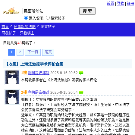
設置
|
登錄
|
註冊
進入侃吧
搜索帖子
>
>
首頁
民事訴訟法吧
瀏覽帖子
|
回覆帖子
只看樓主
目前共有
48
篇帖子。
1
2
下一頁
尾頁
【收集】上海法治报学术评论合集
1樓
啊啊是谁都对
2025-8-15 20:52
本篇收集学者在《上海法治报》发表的学术评论
2樓
啊啊是谁都对
2025-8-15 20:54
郝振江：立案庭的职能应当回归审查起诉之本源
【作者】郝振江，上海财经大学法学院教授、博士生导师，中国法学
会民事诉讼法学研究会常务理事。
近年来，立案庭的职能始终处于扩大趋势，除立案这一预设的程序性
功能之外，还逐渐承担了调解和速裁等实质的纠纷解决职能。这是因
为立案庭被期待能够作为复合型职能机构，发挥案件分流、过滤以及
筛选功能。这种做法虽然部分缓解了法院案多人少的压力，但是也使