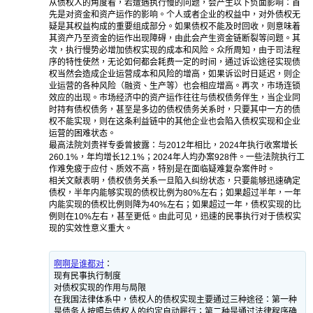
从债权人的角度看，若遭遇执行慢的问题，会产生以下负面影响：首
先是对资金和资产运作的影响。个人或者企业的权益中，对外债权无
疑是其权益构成的重要组成部分。如果债权不能及时回收，则意味着
其资产乃至资金的运作出现障碍，由此会产生资金链断裂等问题。其
次，执行慢势必增加债权实现的成本和风险。众所周知，由于司法程
序的特性使然，无论如何都会耗费一定的时间，通过诉讼途径实现债
权当然会造成企业运营成本和风险的增高，如果诉讼时日延迟，则企
业运营的各种风险（融资、生产等）也会相应增高。再次，市场连锁
效应的出现。市场经济中的资产运作往往与债权债务伴生，当企业同
时持有债权债务，甚至是多边的债权债务关系时，只要其中一方的债
权不能实现，则在这条利益链中的其他企业也会陷入债权实现和企业
运营的困难状态。
最高法院刘贵祥专委曾披露：与2012年相比，2024年执行收案增长
260.1%，年均增长12.1%；2024年人均办案928件。一些法院执行工
作难免疲于应付、质效不高，特别是在面临疑难复杂案件时。
相关文献表明，债权债务关系一旦陷入纠纷状态，只要能够迅速确定
债权，半年内能够实现的债权比例为80%左右；如果超过半年，一年
内能实现的债权比例则降为40%左右；如果超过一年，债权实现的比
例则在10%左右，甚至更低。由此可见，迅速的民事执行对于债权实
现的实效性意义重大。
啊啊是谁都对
：
现有民事执行制度
对债权实现的作用与局限
在我国法律体系中，债权人的债权实现主要通过三种途径：第一种
是债务人按照与债权人的约定自动履行；第二种是通过法律程序确