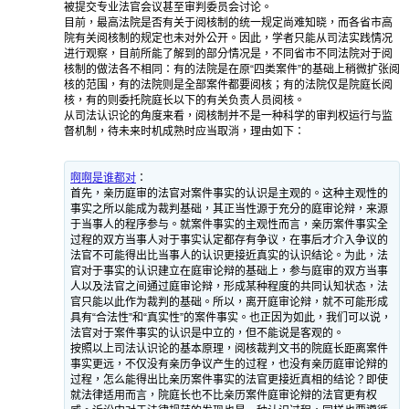
被提交专业法官会议甚至审判委员会讨论。
目前，最高法院是否有关于阅核制的统一规定尚难知晓，而各省市高
院有关阅核制的规定也未对外公开。因此，学者只能从司法实践情况
进行观察，目前所能了解到的部分情况是，不同省市不同法院对于阅
核制的做法各不相同：有的法院是在原“四类案件”的基础上稍微扩张阅
核的范围，有的法院则是全部案件都要阅核；有的法院仅是院庭长阅
核，有的则委托院庭长以下的有关负责人员阅核。
从司法认识论的角度来看，阅核制并不是一种科学的审判权运行与监
督机制，待未来时机成熟时应当取消，理由如下：
啊啊是谁都对
：
首先，亲历庭审的法官对案件事实的认识是主观的。这种主观性的
事实之所以能成为裁判基础，其正当性源于充分的庭审论辩，来源
于当事人的程序参与。就案件事实的主观性而言，亲历案件事实全
过程的双方当事人对于事实认定都存有争议，在事后才介入争议的
法官不可能得出比当事人的认识更接近真实的认识结论。为此，法
官对于事实的认识建立在庭审论辩的基础上，参与庭审的双方当事
人以及法官之间通过庭审论辩，形成某种程度的共同认知状态，法
官只能以此作为裁判的基础。所以，离开庭审论辩，就不可能形成
具有“合法性”和“真实性”的案件事实。也正因为如此，我们可以说，
法官对于案件事实的认识是中立的，但不能说是客观的。
按照以上司法认识论的基本原理，阅核裁判文书的院庭长距离案件
事实更远，不仅没有亲历争议产生的过程，也没有亲历庭审论辩的
过程，怎么能得出比亲历案件事实的法官更接近真相的结论？即使
就法律适用而言，院庭长也不比亲历案件庭审论辩的法官更有权