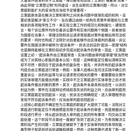
大量案件逐渐积聚于立案庭，难以避免地出现了立案的“堰塞湖”现象。
由此导致“立案登记制”形同虚设，派生出新的立案难问题。所以，对立
案庭职能扩大的妥当性应当给予足够重视。
立案庭原本是在解决立案和审判之间关系问题中逐渐形成的机构。设
置初衷是解决“审立不分”，旨在通过由统一机构负责案件审理前与立案
相关的各项程序性工作，来实现立案工作的规范化和制度化。通常而
言，每个诉讼案件均存在着诉讼要件和实体问题两个侧面。前者体现
为国家在当事人、审理法院和诉讼请求等层面对案件能够运用司法权
的要求，同时也构成了法院针对后者能够作出实体裁判的基础。诉讼
要件在我国法律中被称为“起诉条件”，民诉法创设的“起诉—受理”结构
也是期待能够在立案阶段初步完成对起诉条件的审查。因此，立案庭
设置之初，“起诉条件由立案庭审查、实体问题由审判庭审理”就当然地
成为了对其核心职能的基本认知。但是，这种职能定位看似清晰实则
却不尽然，原因在于起诉条件的复杂性。首先，并非所有的起诉条件
均适合由立案庭进行审查。例如，当事人适格以及司法实践中确立的
重复诉讼、诉的利益等与诉讼请求密切相关的要件，都需要结合案件
的实体审理方能做出判断。实践中不乏立案庭进行实体审查之后才就
起诉条件做出判断的案件。其次，起诉条件本身具有动态性。以诉的
利益为例，案件在法庭辩论终结前丧失诉的利益之时，应由审判庭而
非立案庭裁定驳回起诉。对此，民诉法也明确规定，进入审理程序后
发现不符合起诉条件的，应当由审判庭驳回起诉。
上述核心职能的不确定性为立案庭的职能扩大提供了可能。法院对立
案庭进行职能定位不再按照是否限于起诉条件的审查，而是根据诉讼
阶段进行界分，将从起诉到进入审判庭之前的所有事项，均交由立案
庭处理。这个阶段节点曾经一度被扩张到了起诉之前。为有效解决立
案阶段产生的问题，立案庭还被赋予了基于实体审判权的各项权能。
典型例子就是前述诉前调解和速裁。然而，这种思路也诱发了新一轮