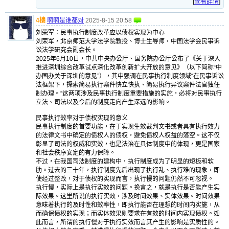
[
查看詳情
]
4樓
啊啊是谁都对
2025-8-15 20:58
刘荣军：民事执行制度改革应以债权实现为中心
刘荣军，北京师范大学法学院教授、博士生导师，中国法学会民事诉
讼法学研究会副会长。
2025年6月10日，中共中央办公厅、国务院办公厅公布了《关于深入
推进深圳综合改革试点深化改革创新扩大开放的意见》（以下简称“中
办国办关于深圳的意见”），其中强调在民事执行制度领域“在民事诉讼
法框架下，探索简易执行案件快立快执、简易执行异议案件法官独任
制办理。”这两项涉及民事执行制度重要措施的实施，必将对民事执行
立法、司法以及今后的制度走向产生深远的影响。
民事执行效率对于债权实现的意义
民事执行制度的首要功能，在于实现生效裁判文书或者具有执行效力
的法律文书中确定的债权人的债权，避免债权人权益的落空。这不仅
彰显了司法的权威和实效，也是法治在具体制度中的体现，更是国家
和社会秩序安定的有力保障。
不过，在我国司法制度的建构中，执行制度成为了明显的短板和软
肋。过去的三十年，执行制度先后出现了执行乱、执行难的现象，即
使经过整改，对于债权的实现而言，执行慢的问题仍然不可忽视。
执行慢，实际上是执行实效的问题。换言之，就是执行是否能产生实
际效果。这里所说的执行实效，涉及时间效果、实体效果。时间效果
意味着执行的及时性和效率性，即执行能否在理想的时间内实施，从
而确保债权的实现；而实体效果则要求在有效的时间内实现债权。如
此而言，所谓的执行慢对于执行实效而言其产生的影响是实质性的。