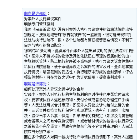
啊啊是谁都对
：
对案外人执行异议案件
明确专门管辖原则
我国《民事诉讼法》没有对案外人执行异议案件的管辖法院作出特
别规定。按照地域管辖“原告就被告”的一般原则，很可能出现审判
法院与执行法院不一致，多个法院都有管辖权等复杂情况，不利于
审判与执行的协调配合。
“解释”第1条明确，此类案件由案外人提出异议时的执行法院专门管
辖。案外人不得以标的物涉及其他法院正在审理的权属纠纷为由，
主张移送管辖，防止执行程序被不当拖延。执行异议之诉案件集中
给执行法院管辖，便于审理异议之诉案件的法官及时、全面地掌握
执行情况，增强裁判的妥适性。执行程序中形成的查封清单、评估
报告等材料，可在异议之诉中作为证据使用，提高审判效率。
啊啊是谁都对
：
如何处理案外人异议之诉中诉的合并
实践中，案外人对执行标的主张权利的同时往往也主张给付请求
权，要求被执行人返还标的物、支付价款或者协助办理过户手续
等，人民法院可以合并审理，即案外人异议之诉与给付之诉的合
并。两诉合并既符合权利保护与实现逻辑，也有利于纠纷一次解
决、减少当事人诉累。但是，如果法律另有规定（如涉及专属管辖
或者当事人之间有仲裁协议等），或者给付请求的被告与执行异议
之诉被告不完全重合，导致程序复杂化等不宜合并审理的，人民法
院应当分别立案。
而在多个债权人对同一被执行财产申请执行的情形下，案外人提起