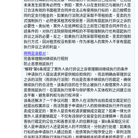
则将挤占稀缺的司法资源。纠纷成熟不仅指损害已经出现，也包括
未来发生损害有必然性。例如，案外人以在查封前已与被执行人签
订合法有效的书面租赁合同并合法占有使用执行标的，且已按照合
同约定支付租金的，如果执行法院决定采取不带租拍卖、变卖的方
式强制执行，必然使其租赁权受损害，因而有提起执行异议之诉的
必要性。类似地，案外人在抵押权设立之前签订租赁合同并符合上
述条件的，对执行法院排除抵押权的不带租强制执行也有提起执行
异议之诉的必要。反之，如果执行法院采取带租拍卖、变卖的强制
执行方式，因对租赁权没有影响，作为承租人的案外人不享有提起
执行异议之诉的利益。
啊啊是谁都对
：
完善审理期间继续执行规则
防止恶意拖延执行
“解释”第6条规定了案外人执行异议之诉审理期间继续执行的条件
（申请执行人提出请求并提供相应担保的），而且明确由审理异议
之诉的法院（而非执行法院）作出是否准许继续执行的裁定，确保
继续执行的合法性。该条的目的在于防止被执行人假借案外人异议
恶意拖延执行，在提高执行效率与保护案外人实体权利之间建立动
态平衡，避免审判权与执行权冲突。
该条还解决了一个争议问题：案外人在法院作出拍卖成交裁定前已
经提出权属异议，而法院基于申请执行人的担保继续执行并作出拍
卖成交裁定的，案外人是否有权请求撤销成交裁定？如果一律允许
案外人请求撤销裁定，不仅有违保护交易安全的法律精神，而且损
害执行裁定的公信力和善意买受人的信赖利益。第6条采取区分买
受人是申请执行人还是其他人的不同情况，分别进行处理：如果执
行标的由申请执行人通过拍卖、抵债等执行程序受让的，审判法院
应当判决不得执行该执行标的，并撤销相关拍卖或者抵债裁定。如