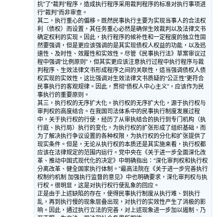
抗”了“裁判”程序，造成执行程序采用裁判程序的标准对执行事项进
行“裁判”而非审查。
其二，执行重心的偏移。既然民事执行主要为实现当事人的合法权
利（债权）而设置，其任务重心必然是确保生效裁判以及法律文书
确定权利的实现。因此，执行程序的候补性和一定程度的独立性固
然要强调，但是更应该强调的是其实现债权人权益的功能，以及迅
速性、及时性、效履性和实效性。尽管《民事执行法》草案审议过
程中强调“比例原则”，但其实更应该注意执行过程中执行程序与裁
判程序、生效法律文书形成程序之间的关联性，适当强调债权人债
权实现的实效性，这比强调对生效法律文书质疑的“公正性”更符合
民事执行的客观规律。因此，贯彻“债权人中心主义”，应该作为民
事执行的重要原则。
其三，执行权的无序扩大化。执行权的无序扩大化，源于执行权与
审判权的高度结合。在我国司法体系中的民事执行制度发展过程
中，关于执行权的行使，经历了从审执结合的执行到专门机构（执
行庭、执行局）执行的变化，为执行权的扩张形成了组织基础，而
为了解决执行争议设置的各种权限，为执行权的分化和扩张提供了
现实条件。但是，无论从执行权的本质还是其实施来看，执行权都
应该在法律规定的范围内运行。党中央在《关于进一步全面深化改
革、推动中国式现代化的决定》中明确指出：“深化审判权和执行权
分离改革、健全国家执行体制。”最高法院在《关于进一步完善执行
权制约机制 加强执行监督的意见》中也明确要求，深化审判权与执
行权。很明显，这是对执行权行使乱象的回应。
正是由于上述缺陷的存在，使得民事执行制度从执行难、到执行
乱，再到执行慢的现象层叠出现，对执行的实效性产生了消极的影
响。因此，通过执行立法的完善，对上述现象进一步加以遏制、乃