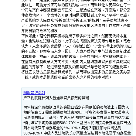
良后果：一是迫使员额法官疲于应付结案率而难以兼顾办案质量。长
此以往，可能对公正司法的底线形成冲击，而难以让人民群众在每一
个司法案件中都感受到公平正义；二是造成立案难、开庭难，部分案
件高发地区，一个案件的开庭时间通常要排到几个月乃至半年以后，
严重影响到人民群众“接近司法”“接近正义”的权利；三是员额法官不
足，法官助理替补办案成为部分案件高发地区法院的工作常态，严重
背离员额制改革的初衷。
正因如此，理论界和实务界提出了诸多应对之策，然而无法标本兼
治，也难以在短期内见效，对于核心问题的解决实际作用有限。笔者
认为，人案矛盾的实质是，“人”（员额法官）与“案”在量上逐渐呈现出
的不匹配，即案多而人少，因此，人案矛盾的产生与法官员额制改革
休戚相关。故而，改革方案的选择，还是应当回归法官员额制本身。
在坚持员额制改革大方向不变、短期内大幅增加法官员额不具现实可
能性的背景下，通过调整员额制内部院庭长与普通法官的配置比率，
将院庭长所占员额数折算或单列，从而释放出更多的员额数充实办案
一线，或许才是彻底解决当前案多人少矛盾的根本对策。
啊啊是谁都对
：
应正视院庭长列入普通法官员额数的弊端
为何将深化员额制改革的突破口锚定在院庭长的员额数上？因为入
额的院庭长无需像普通员额法官承担一样多的办案量。根据最高人
民法院的规定，基层、中级人民法院的庭长每年办案量应当达到本
部门法官平均办案量的50%-70%。基层人民法院院长办案量应当达
到本院法官平均办案量的5%-10%，其他入额院领导应当达到
30%-40%。中级人民法院院长办案量应当达到本院法官平均办案量