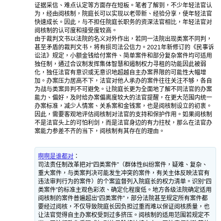
证据采信、难点认定等方面存在短板。笔者了解到，不少年轻法官认
为，经由阅核制，院庭长可以实现以老带新、经验分享，使年轻法官
快速成长。因此，与不担任院庭长职务的资深法官相比，年轻法官对
阅核制的认可度和接受度较高。
由于裁判文书以法院的名义对外作出，若同一法院出现类案不同判，
甚至矛盾的裁判文书，将有损司法公信力。2021年新修订的《民事诉
讼法》规定，小额金钱给付案件、简单案件和部分复杂案件均可适用
独任制，通过合议制发挥集体智慧和遏制权力寻租的功能因此被弱
化，独任法官有意识或无意识地超越自主办案界限的可能性大幅增
加。办案压力居高不下，法官对他人承办的案件往往关注不够，各自
为战与类案异判不可避免。让院庭长更为全面地了解不同法官的办案
能力、偏好，及时给办案偏离度较大的法官提醒，在更大范围内统一
办案标准，减少人情案、关系案和金钱案，也是阅核制设立的初衷。
因此，需要客观地评估阅核制对法官的支持和保护作用。如果阅核制
不是法官头上的可怕利剑，而是法官身边的有力拄杖，那么在法官办
案能力参差不齐的当下，阅核制有其存在的理由。
啊啊是谁都对
：
司法责任制改革把对“四类案件”（群体性纠纷案件，疑难、复杂、
重大案件，与类案判决可能发生冲突的案件，有关主体反映法官有
违法审判行为的案件）的个案监督列入院庭长的权力清单。识别“四
类案件”的标准主观色彩浓、确定化程度低。地方各级法院确定适用
阅核制的案件普遍超出“四类案件”，部分法院甚至规定所有案件都
要经过阅核，不仅导致院庭长因负担过重而难以保证阅核质量，也
让法官觉得自主办案权受到过多挤压。阅核制的适用范围若规定不