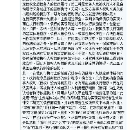
定债权之后债务人的程序履行；第三种是债务人及被执行人不能自
动履行义务前提下的强制执行。无疑，在双方当事人权利义务关系
出现纠纷的情形下，最有效的权利保护方式就是诉讼和仲裁。
在我国民事诉讼制度中，主要通过保全、裁判来确保债权的实现。
而在执行制度中，债权的实现则通过各种执行措施进行，包括查
封、扣押、冻结、追加被执行人等。一般认为，我国民事执行强调
的是实体与程序、债权人与债务人、效率性与公正性、合法性与适
当性等多方面的结合。因此，在民事执行制度中，除了保障债权人
的权利实现之外，同样设置了执行异议等诸多程序，保障被执行人
以及案外人的利益。从法治的角度而言，公正程序的保障对于各方
权益人权利的实现具有重要的意义。不过，从司法实践的视角看，
各种保障被执行人权益的程序如何运用，其实并未在制度上得到有
效安排，因此对债权人权益的实现形成了制度性的障碍，也凸显了
我国民事执行制度的缺陷。
其一，在裁判与执行上的制度安排存在的缝隙。从制度整体结构而
言，执行程序是裁判程序的候补程序。换言之，只有裁判确定的当
事人权利（债权）没有得到实现，才有可能启用执行程序。而在司
法实践中，当被执行人或者案外人利用程序缝隙（漏洞）向生效判
决或者执行依据挑战，即可启动相关审查程序。需要注意的是，此
处用“审查”主要是因为执行中的各种程序是为实现裁判或者生效法
律文书确定的债权而设置，并非要审查生效法律文书本身。因此，
“审查”与“裁判”并非同一语境下适用。但是，在制度的安排下，“审
查”有可能演变为“裁判”。例如，将“执行异议”与“执行异议之诉”放在
一起，在执行程序中予以规定，尽管在程序设置上似乎有区别，但
是却忽视了“执行异议之诉”中“诉”的要义和功能。由此会造成“异议”
与“诉”的混同。执行慢的原因之一，在于执行程序的安排无形中“对