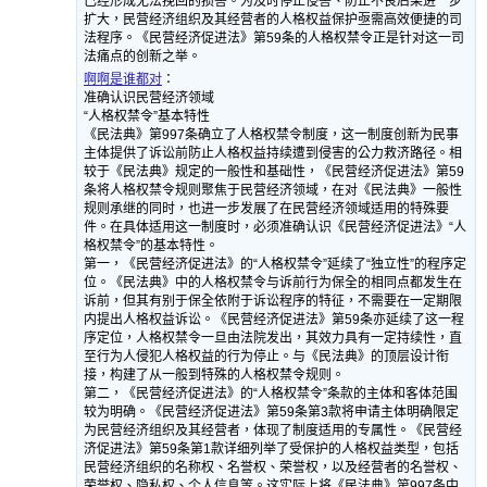
已经形成无法挽回的损害。为及时停止侵害、防止不良后果进一步
扩大，民营经济组织及其经营者的人格权益保护亟需高效便捷的司
法程序。《民营经济促进法》第59条的人格权禁令正是针对这一司
法痛点的创新之举。
啊啊是谁都对
：
准确认识民营经济领域
“人格权禁令”基本特性
《民法典》第997条确立了人格权禁令制度，这一制度创新为民事
主体提供了诉讼前防止人格权益持续遭到侵害的公力救济路径。相
较于《民法典》规定的一般性和基础性，《民营经济促进法》第59
条将人格权禁令规则聚焦于民营经济领域，在对《民法典》一般性
规则承继的同时，也进一步发展了在民营经济领域适用的特殊要
件。在具体适用这一制度时，必须准确认识《民营经济促进法》“人
格权禁令”的基本特性。
第一，《民营经济促进法》的“人格权禁令”延续了“独立性”的程序定
位。《民法典》中的人格权禁令与诉前行为保全的相同点都发生在
诉前，但其有别于保全依附于诉讼程序的特征，不需要在一定期限
内提出人格权益诉讼。《民营经济促进法》第59条亦延续了这一程
序定位，人格权禁令一旦由法院发出，其效力具有一定持续性，直
至行为人侵犯人格权益的行为停止。与《民法典》的顶层设计衔
接，构建了从一般到特殊的人格权禁令规则。
第二，《民营经济促进法》的“人格权禁令”条款的主体和客体范围
较为明确。《民营经济促进法》第59条第3款将申请主体明确限定
为民营经济组织及其经营者，体现了制度适用的专属性。《民营经
济促进法》第59条第1款详细列举了受保护的人格权益类型，包括
民营经济组织的名称权、名誉权、荣誉权，以及经营者的名誉权、
荣誉权、隐私权、个人信息等。这实际上将《民法典》第997条中