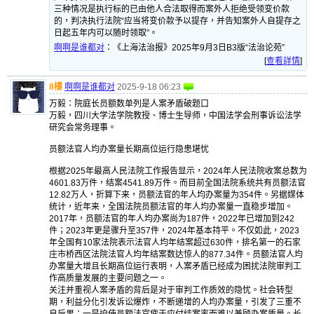
三种情况是执行标的已由他人合法取得而案外人拒绝受领变价款
的，判决执行法院“应当将变价款予以提存，并告知案外人自提存之
日起五年内可以随时领取”。
啊啊是谁都对
：
《上海法治报》2025年9月3日B3版“法治论苑”
[
查看詳情
]
8樓
啊啊是谁都对
2025-9-18 06:23
万毅：院庭长员额数单列是人案矛盾破题口
万毅，四川大学法学院教授、博士生导师，中国法学会刑事诉讼法学
研究会常务理事。
员额法官人均办案量长期高位运行隐患堪忧
根据2025年最高人民法院工作报告显示，2024年人民法院收案总数为
4601.83万件，结案4541.89万件。而目前全国法院系统共有员额法官
12.82万人，折算下来，员额法官的年人均办案量为354件。另据媒体
统计，近年来，全国法院员额法官的年人均办案量一直稳步增加。
2017年，员额法官的年人均办案尚为187件，2022年已增加到242
件；2023年更是骤升至357件，2024年基本持平。不仅如此，2023
年全国有10家法院表示法官人均年结案超过630件，排名第一的石家
庄市桥西区法院法官人均年结案数达惊人的877.34件。员额法官人均
办案量大增且长期高位运行表明，人案矛盾已经成为困扰法院审判工
作高质量发展的主要问题之一。
关注并重视人案矛盾的背后是对于审判工作质效的隐忧。社会转型
期，利益分化引发诉讼爆炸，不断递增的人均办案量，引发了三重不