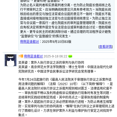
督缺位”，更要杜绝“监督越位”。
为防止名义裁判者和实质裁判者分离，也为防止院庭长借阅核之名
行干预审判之实，应当明确阅核意见只具有参考效力。当院庭长阅
核后给出的意见与独任法官或合议庭的意见不一致时，院庭长不能
直接或间接地强迫独立法官与合议庭接受阅核意见。为防止独立法
官与合议庭一意孤行，虚化院庭长的审判监督管理职责，院庭长也
应有权决定将案件提交专业法官会议或审判委员会讨论，借助规模
更大、更专业民主的机制消除分歧。通过合理的司法程序设计避免
“监督缺位”与“监督越位”的情况发生。
啊啊是谁都对
：
2025年9月10日B3版
[
查看詳情
]
7樓
啊啊是谁都对
2025-9-18 06:22
吴英姿：案外人执行异议之诉的审判与执行协同
吴英姿，南京师范大学法学院教授、博士生导师、中国法治现代化研
究院研究员，中国法学会民事诉讼法学研究会常务理事。
今年7月24日起施行的《最高人民法院关于审理执行异议之诉案件适
用法律问题的解释》（法释〔2025〕10号）（以下简称“解释”），是
最高人民法院针对执行异议之诉裁判规则相对匮乏、法律适用尺度不
一、审执衔接不畅以及利用虚假诉讼规避执行现象时有发生等问题，
总结审判实践经验制定而成，其中的亮点之一是审执衔接的制度构
建。案外人提起执行异议之诉必然影响执行进程，为防止两者互相掣
肘，实现审判与执行的协同高效，“解释”在执行异议之诉审理规则上进
行了精细化设计，力求在保护案外人利益与维护执行安定之间找到平
衡点。