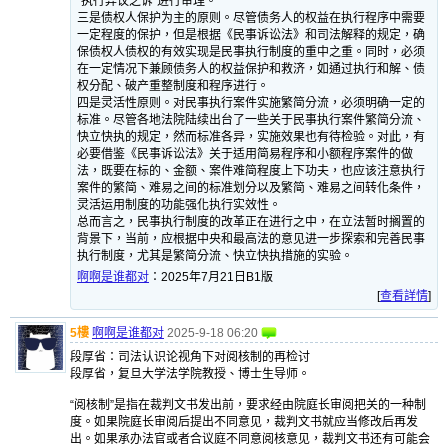
“执行异议之诉”进行审理。
三是债权人保护为主的原则。尽管债务人的权益在执行程序中需要
一定程度的保护，但是根据《民事诉讼法》和司法解释的规定，确
保债权人债权的有效实现是民事执行制度的重中之重。同时，必须
在一定情况下兼顾债务人的权益保护和救济，如通过执行和解、债
权分配、破产重整制度和程序进行。
四是灵活性原则。对民事执行案件实施繁简分流，必须明确一定的
标准。尽管各地法院陆续出台了一些关于民事执行案件繁简分流、
快立快执的规定，然而标准各异，实施效果也有待检验。对此，有
必要借鉴《民事诉讼法》关于适用简易程序和小额程序案件的做
法，既要在标的、金额、案件难简程度上下功夫，也应该注意执行
案件的繁简、难易之间的标准划分以及繁简、难易之间转化条件，
灵活运用制度的功能强化执行实效性。
总而言之，民事执行制度的改革正在进行之中，在立法暂时搁置的
背景下，当前，应根据中央和最高法的意见进一步探索和完善民事
执行制度，尤其是繁简分流、快立快执措施的实验。
啊啊是谁都对
：
2025年7月21日B1版
[
查看詳情
]
5樓
啊啊是谁都对
2025-9-18 06:20
段厚省：司法认识论视角下对阅核制的再检讨
段厚省，复旦大学法学院教授、博士生导师。
“阅核制”是指在裁判文书发出前，要求经由院庭长审阅把关的一种制
度。如果院庭长审阅后提出不同意见，裁判文书就应当修改后再发
出。如果承办法官或者合议庭不同意阅核意见，裁判文书还有可能会