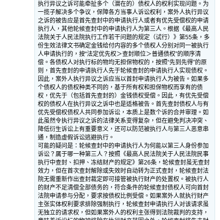
执行异议之诉可能牵扯多个（潜在的）债权人的权利实现问题。为
一揽子解决多个争议，保障各方当事人诉讼权利，案外人执行异议
之诉的被告应是首先查封中的申请执行人或者有优先受偿权的申请
执行人，其他轮候查封中的申请执行人为第三人。根据《最高人民
法院关于人民法院执行工作若干问题的规定（试行）》第55条，多
份生效法律文书确定金钱给付内容的多个债权人分别对同一被执行
人申请执行的，按“法定优先权＞查封顺位＞普通债权”的顺序清
偿。各债权人对执行标的物均无担保物权的，按照“先到先得”的原
则，首先查封的申请执行人先于轮候查封的申请执行人实现债权。
因此，案外人执行异议之诉应当以首封申请执行人为被告。如果多
个债权人的债权种类不同的，基于所有权和担保物权而享有的债
权，优先于（包括首先查封的）金钱债权受偿。因此，有优先受偿
权的债权人在执行异议之诉中也是适格被告。首先查封债权人与有
优先受偿权债权人共同参加诉讼，本质上是数个诉的合并审理。如
此虽然令执行异议之诉的法律关系变得复杂，但在避免判决冲突、
降低衍生诉讼上有重要意义，还可以防范被执行人与第三人恶意串
通，制造虚假诉讼逃避执行。
可能的疑问是：轮候查封中的申请执行人为何能以第三人身份参加
诉讼？属于哪一种第三人？按照《最高人民法院关于人民法院民事
执行中查封、扣押、冻结财产的规定》第26条，轮候查封虽无查封
效力，但在首次查封解除或失效时自动转为正式查封，轮候查封法
院无需重新作出查封裁定即可接管被执行财产的处置权。被执行人
的财产不足清偿全部债务的，符合条件的轮候查封债权人可向首封
法院申请参与分配，要求按债权比例受偿。如果案外人就执行财产
主张实体权利要求排除强制执行，轮候查封申请执行人对该请求虽
无独立的请求权，但如果案外人的权利主张得到法院裁判的支持，