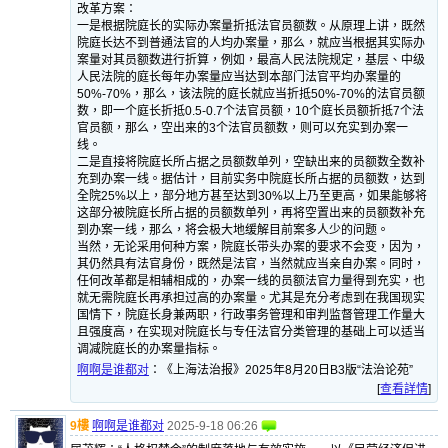
改革方案：
一是根据院庭长的实际办案量折抵法官员额数。从原理上讲，既然
院庭长达不到普通法官的人均办案量，那么，就应当根据其实际办
案量对其员额数进行折算，例如，最高人民法院规定，基层、中级
人民法院的庭长每年办案量应当达到本部门法官平均办案量的
50%-70%，那么，该法院的庭长就应当折抵50%-70%的法官员额
数，即一个庭长折抵0.5-0.7个法官员额，10个庭长员额折抵7个法
官员额，那么，空出来的3个法官员额数，则可以充实到办案一
线。
二是直接将院庭长所占据之员额数单列，空缺出来的员额数全数补
充到办案一线。据估计，目前实务中院庭长所占据的员额数，达到
全院25%以上，部分地方甚至达到30%以上乃至更高，如果能够将
这部分被院庭长所占据的员额数单列，再将空置出来的员额数补充
到办案一线，那么，将会极大地缓解目前案多人少的问题。
当然，无论采用何种方案，院庭长带头办案的要求不会变，因为，
其仍然具有法官身份，既然是法官，当然就应当亲自办案。同时，
任何改革都是相辅相成的，办案一线的员额法官力量得到充实，也
就无需院庭长再承担过高的办案量。尤其是充分考虑到在我国现实
国情下，院庭长身兼两职，行政事务管理和审判监督管理工作量大
且强度高，在实现对院庭长与专任法官分类管理的基础上可以适当
调减院庭长的办案量指标。
啊啊是谁都对
：
《上海法治报》2025年8月20日B3版“法治论苑”
[
查看詳情
]
9樓
啊啊是谁都对
2025-9-18 06:26