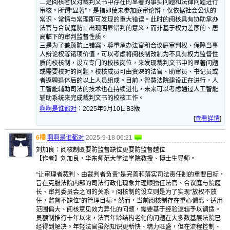
二是阅核者仅对裁判文书中存在的显著的事实问题和法律问题进行
审核。所谓“显著”，是指即使未参加庭审论辩，仅依据社会公认的
常识、常情与常理即可发现的重大错误。此时的阅核具有协助承办
法官与合议庭防止出现明显错判的意义，而非基于权力差序的、居
高临下的审判监督性质。
三是为了兼顾防止错案、尊重承办法官和合议庭审判权、保障当事
人辩论权等诸项价值，可以考虑将阅核制改制为不具有权力监督性
质的校核制，设立专门的校核岗位，来发现裁判文书中的显著问题
或需要校对的问题。校核成员可由资深的法官、助审员、书记员或
者返聘退休后的以上人员组成。目前，智慧法院建设正在进行，人
工智能辅助司法的技术也在持续进化，未来可以考虑通过人工智能
辅助系统来完成裁判文书的校核工作。
啊啊是谁都对
：
2025年9月10日B3版
[
查看詳情
]
6樓
啊啊是谁都对
2025-9-18 06:21
刘加良：阅核制既要防监督缺位更要防监督越位
【作者】刘加良，华东师范大学法学院教授、博士生导师。
“让审理者裁判、由裁判者负责”是完善和落实司法责任制的重要目标，
旨在克服法院内部的司法行政化现象并理顺独任法官、合议庭与院庭
长、审判委员会之间的关系，阅核制的设立则是为了实现“放权不放
任，监督不缺位”的管理目标。然而，当前阅核制存在重心偏离、适用
范围偏大、阅核意见效力异化的问题，需要基于经验逻辑予以调适。
员额制推行十年以来，法官年龄结构老化的问题在大多数基层法院已
经得到解决。年轻法官虽然知识更新快、精力旺盛，但在流程控制、