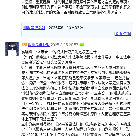
人适格、重复起诉、诉的利益等须经案件实体审理才能判定的事项，
则由审判庭审理为宜。这些事项，不应再采取以往立案庭和审判庭之
间“谁发现谁处理”的思路，否则终将致使立案庭核心职能紊乱。
啊啊是谁都对
：
2025年8月13日B3版
[
查看詳情
]
3樓
啊啊是谁都对
2025-8-15 20:57
翁晓斌：“立审合一”的模式探索只能是权宜之计
【作者】翁晓斌，浙江大学光华法学院教授、博士生导师，中国法学
会民事诉讼法学研究会常务理事。
近年来，随着人民法院案件数量的激增以及作为应对方案的繁简分
流、法院内部机构改革等各项措施的推进，立案庭的组织职能和规模
都大幅扩张。当前，立案庭职能已经不仅限于“立案审查”，还包括信
访、调解、保全、诉讼服务、速裁快审等，不少法院立案庭法官以及
法官助理的编制名额占了整个法院很大的比重。立案庭也因此被称为
“小法院”或“微型法院”。立案庭既“立”又“审”、“立审合一”的模式系诉讼
效率原则的直接体现。通过简化前端流程，实现司法资源的集约化利
用，一定程度上有利于提高诉讼效率，缓解案多人少矛盾。但这种做
法也面临不少担忧和争议：将审判权前置于立案阶段，是否会模糊立
案与审判的界限，违背立审分离的诉讼基本原则，从而在程序甚至实
体上不利于司法公正？
立审分离原则虽然在《民事诉讼法》和《法院组织法》中未有明确规
定，但《最高人民法院关于人民法院登记立案若干问题的规定》【法
释（2015）8号】第十二条明确规定，登记立案后，立案庭应当及时