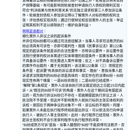
意味着诉讼标的物被排除在执行财产范围之外，轮候查封将失去财
产保障基础，有可能影响到轮候查封申请执行人债权的顺利实现，
符合“判决结果与他有利害关系”的无独立请求权第三人参加诉讼条
件。轮候查封债权人参加诉讼得以了解案外人对标的物的权利主
张，评估债权实现风险；通过行使辩论权反驳案外人的主张，举证
证明其权利不足以排除执行，维护自身利益。
啊啊是谁都对
：
细化案外人异议之诉的起诉条件
并非任何纠纷都可以通过司法途径解决。当事人寻求司法救济的纠
纷必须具有可诉性，亦即可裁判性。我国《民事诉讼法》第122条
规定的起诉条件就是诉的合法性要件，亦称诉讼要件。诉讼要件是
法院行使审判权对本案进行实体审理的前提条件。如果当事人的诉
不具备诉讼要件，则无需进入案件审理；反之，对不具备诉讼要件
的案件作出裁判，属于无效裁判。该法第122条第（三）项规定的
条件是，起诉要“有具体的诉讼请求和事实、理由”，意指当事人起
诉请求法院裁判的纠纷必须是具体的、现实存在的法律纠纷。纠纷
现实性有两个维度：一是纠纷非既往；二是纠纷已经成熟。
“解释”第1条规定，案外人应该自执行异议裁定送达之日起15日内起
诉。从“既往的纠纷不可诉”的角度，案外人在这个期间没有提起诉
讼的，视为执行异议纠纷已不存在。若逾期提起执行异议之诉，人
民法院不予受理。但这并不影响案外人就执行标的主张实体权利的
诉权。原因在于两种争议的对象不一样，诉讼标的不相同。同理，
如果案外人未能在执行程序终结前提出异议，可以依法另行向申请
执行人、被执行人等主张权利。此时，执行程序已经完结，案外人
起诉主张权利不会引发审判程序与执行程序的冲突。
“纠纷成熟方可诉”是指，当事人臆想的“纠纷”不能获得司法救济，否