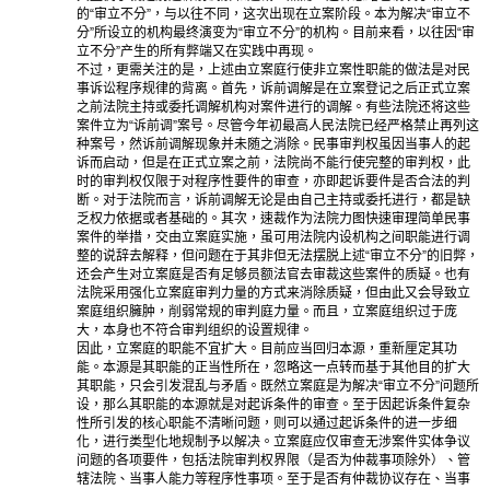
的“审立不分”，与以往不同，这次出现在立案阶段。本为解决“审立不
分”所设立的机构最终演变为“审立不分”的机构。目前来看，以往因“审
立不分”产生的所有弊端又在实践中再现。
不过，更需关注的是，上述由立案庭行使非立案性职能的做法是对民
事诉讼程序规律的背离。首先，诉前调解是在立案登记之后正式立案
之前法院主持或委托调解机构对案件进行的调解。有些法院还将这些
案件立为“诉前调”案号。尽管今年初最高人民法院已经严格禁止再列这
种案号，然诉前调解现象并未随之消除。民事审判权虽因当事人的起
诉而启动，但是在正式立案之前，法院尚不能行使完整的审判权，此
时的审判权仅限于对程序性要件的审查，亦即起诉要件是否合法的判
断。对于法院而言，诉前调解无论是由自己主持或委托进行，都是缺
乏权力依据或者基础的。其次，速裁作为法院力图快速审理简单民事
案件的举措，交由立案庭实施，虽可用法院内设机构之间职能进行调
整的说辞去解释，但问题在于其非但无法摆脱上述“审立不分”的旧弊，
还会产生对立案庭是否有足够员额法官去审裁这些案件的质疑。也有
法院采用强化立案庭审判力量的方式来消除质疑，但由此又会导致立
案庭组织臃肿，削弱常规的审判庭力量。而且，立案庭组织过于庞
大，本身也不符合审判组织的设置规律。
因此，立案庭的职能不宜扩大。目前应当回归本源，重新厘定其功
能。本源是其职能的正当性所在，忽略这一点转而基于其他目的扩大
其职能，只会引发混乱与矛盾。既然立案庭是为解决“审立不分”问题所
设，那么其职能的本源就是对起诉条件的审查。至于因起诉条件复杂
性所引发的核心职能不清晰问题，则可以通过起诉条件的进一步细
化，进行类型化地规制予以解决。立案庭应仅审查无涉案件实体争议
问题的各项要件，包括法院审判权界限（是否为仲裁事项除外）、管
辖法院、当事人能力等程序性事项。至于是否有仲裁协议存在、当事