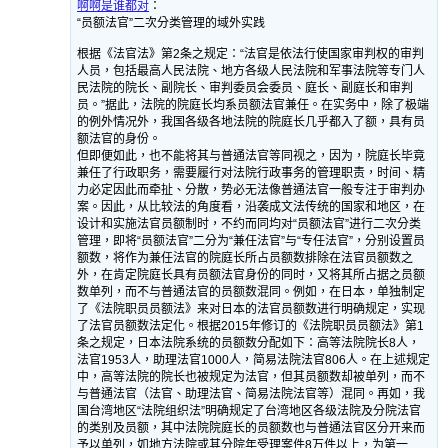
啊啊是谁都对
：
“员额法官”二次分类管理的域外实践
根据《法官法》第2条之规定：“法官是依法行使国家审判权的审判
人员，包括最高人民法院、地方各级人民法院和军事法院等专门人
民法院的院长、副院长、审判委员会委员、庭长、副庭长和审判
员。”据此，法院的院庭长均系员额法官兼任。在实务中，除了极端
的例外情况外，我国各级各地法院的院庭长几乎都入了额，具有员
额法官的身份。
但即便如此，也不能将其与普通法官等同视之，因为，院庭长毕竟
兼任了行政职务，需要履行对法院行政事务的管理职责，时间、精
力必定因此而牵扯、分散，势必无法像普通法官一般专注于审判办
案。因此，从比较法的角度看，沿袭成文法传统的国家和地区，在
设计和实施法官员额制时，不约而同均对“员额法官”进行二次分类
管理，即将“员额法官”二分为“兼任法官”与“专任法官”，分别设置员
额数，将作为兼任法官的院庭长所占员额数排除在法官员额数之
外，在肯定院庭长具有员额法官身份的同时，又将其所占据之员额
数单列，而不与普通法官的员额数混同。例如，在日本，单独制定
了《法院职员员额法》来对日本的法官员额数进行明确规定，实现
了法官员额数法定化。根据2015年修订的《法院职员员额法》第1
条之规定，日本法院系统的员额数分配如下：高等法院院长8人，
法官1953人，助理法官1000人，简易法院法官806人。在上述规定
中，高等法院的院长也被规定为法官，但其员额数却被单列，而不
与普通法官（法官、助理法官、简易法院法官等）混同。再如，我
国台湾地区“法院组织法”明确规定了台湾地区各级法院及分院法官
的类别及员额，其中法院院庭长的员额数也与普通法官区分开来而
予以单列，如地方法院或其分院年受理案件8万件以上，为第一