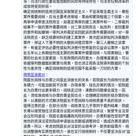
当，司法行政化重现或加剧的风险将持续存在，司法责任制改革的
成效将受到折损。
确定阅核制的适用范围宜采取限定主义，不宜采取全面主义。哪些
案件需要阅核，应当主要考虑审级、案由和繁简程度三个因素。对
再审申请审查法院而言，拟裁定再审的建工类案件和一、二审裁判
结果不一致的案件需要阅核。对二审法院而言，拟改判、发回重审
的案件和拟撤销一审判决并裁定驳回起诉的案件需要阅核。对一审
法院而言，缺乏结算材料的建工类案件、首次起诉即拟判决离婚的
案件、保证人下落不明的大额民间借贷案件、第三人撤销之诉案
件、有鉴定评估必要性或拟判决替代性修复的公益诉讼案件、拟判
处五年以上有期徒刑或无罪的刑事案件需要阅核。与简案相比，繁
案的社会关注度更高、引发舆情的风险更大、办理难度更高。可以
依据审判数据甄别繁案与简案，但也须正视各法院审判数据的个别
性与差异性，确定阅核制的适用范围不能采取一刀切的方案。
啊啊是谁都对
：
院庭长阅核与办案之间是此消彼长的关系。若院庭长为阅核付出更
多精力，可能加剧其不办案、办简单案、挂名办案的情况。若院庭
长为办案付出更多精力，阅核走过场、凑数的问题便会滋生。因
此，须找准阅核与办案的黄金契合点，合理确定阅核折抵办案的标
准，以激励的方式解决院庭长不愿阅核与阅核质量不高的现状。
值得注意的是，在部分法院，阅核意见几乎等同于裁判结果，院庭
长难以接受独任法官或合议庭对阅核意见提出异议，致使专业法官
会议形同虚设，院庭长面临廉政风险的同时，办案积极性受到严重
挫伤的资深法官则陆续申请退出员额或调整岗位，造成办案资源的
浪费。所以，考虑到院庭长对法官的业绩考评、职务职级晋升、岗
位调整拥有实质性影响力，故在实行阅核制时，不仅要坚决反对“监