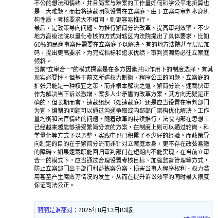
不公的想法和情绪，并且简案与难案的工作量如何科学公平地折算也
是一大难题。而若将速裁团队设置在立案庭，由于立案与审判本身机
构性质、考核要求大不相同，则更容易推行。
最后，是政策导向问题。为推行繁简分流改革、提高审判效率，不少
地方高级法院以量化考核的方式对辖区内法院提出了具体要求，比如
60%的民商事案件需要在立案庭予以解决。有的地方法院甚至层层加
码，提出更高要求。为完成指标和追求优绩，审判资源势必往立案庭
倾斜。
当前“立审合一”的模式探索是在多方因素共同作用下的制度选择，有其
现实必要性。但基于前文所述权力制衡、程序公正的问题，立案庭的
扩张只能是一种权宜之策，而非根本解决之道。繁简分流、速裁快审
作为解决当下诉讼激增、案多人少矛盾的改革方案，其方向无疑是正
确的，但长期而言，速裁组织（如速裁庭）还是应当设置在审判部门
为宜。编制的问题可以通过沟通争取或内部部门架构优化解决。工作
量均衡和法官情绪的问题，随着改革的持续推行，法院内部在思想上
已经越来越能够接受繁简分流的方案，在制度上则可以通过轮岗、科
学量化等方式予以调整，实践中也已积累了不少好的经验。而政策导
向制定的目的在于繁简分流而非针对立案庭本身，更不存在改弦易辙
的障碍。如果速裁职能回归审判部门在短期内不能实现，在当前立审
合一的模式下，应当通过合理设置考核目标、加强监督管理等方式，
防止立案部门出于部门利益拣案分案、损害当事人程序权利、权力滥
用甚至产生腐败等情况的发生，从而在提升诉讼效率的同时最大限度
保证司法公正。
啊啊是谁都对
：
2025年8月13日B3版