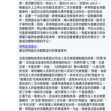
类，其员额分配为，院长1人，庭长20-40人，法官80-160人。
制度设计上之所以对员额法官进行二次分类管理，并将院庭长员额
数单列，是因为法官的员额数与案件数量之间存在一定的匹配关
系，设置一个法官员额，即意味着必须承担并消化一定数量的案
件，而院庭长由于兼任行政职务，难以做到如同普通法官一般专注
于审判办案，因而，若将院庭长所占据之法官员额数与普通法官的
员额数混同，势必难以精确反映员额法官的办案量。不仅从宏观上
可能影响国家司法统计与决策，并且在微观上，院庭长被减少的办
案量只能转由普通法官承担，显然会加重普通法官的办案压力，并
造成员额制内部的不公。
啊啊是谁都对
：
建议将院庭长员额数进行折算或单列
法官员额制改革的本质是对司法人员分类管理制度的改革。所谓“员
额”，实际是法官身份和办案资格的标识，亦即所谓“入了额，才是
法官，才能办案”。对此，《法院组织法》第45条规定：“人民法院
的法官、审判辅助人员和司法行政人员实行分类管理。”但是，当前
的司法人员分类管理制度的问题在于，并未充分认识到“院庭长”与
“普通法官”在角色和职责上的差异性，进而未对司法人员中的“法官”
类别进行二次分类管理，结果导致院庭长与普通法官被等同视之，
院庭长入的是普通法官的员额，变相挤占了普通法官的员额数，减
损了办案一线的兵力配备，成为案多人少的一个直接诱因。
正基于此，笔者认为，应当深化员额制改革，调整司法人员分类管
理模式，对“法官”类别进行二次分类，即分为“院庭长（兼任法官）”
与“专任法官”，并在管理上将两者区别对待，分别配置不同的员额
数，将院庭长的员额数进行折算或单列。为此，笔者尝试提出两套