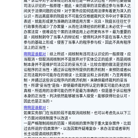
威。诉讼中对于法律规范的发现也是一种认识过程，同样也要遵循
司法认识论的一般原理。据此，亲历庭审的法官通过参与当事人之
间关于法律问题的论辩，对于案件应如何适用法律有着更为深入的
认识。而远离庭审的院庭长不可能仅仅根据裁判文书中对于事实的
表述，就能形成更为准确的法律适用方案。况且，院庭长往往忙于
行政事务而减少了办案量，从而在法律经验的积累上未必优于一线
办案法官，很难说在个案的法律适用上必然更有水平。最为重要的
是，阅核制剥夺了当事人的辩论权，使得判决并不是在当事人充分
参与的基础上形成，侵害了当事人的程序参与权，因此不具有程序
法上的正当性。
啊啊是谁都对
：
综上所述，阅核制有违司法认识论的一般原理，应
当取消。但取消阅核制并不是放弃对于实体公正的追求，而是阅核
制本身并不是维护司法公正的妥当方法。比较合理的做法是坚持诉
讼程序的正当性，通过诉讼程序所提供的救济机制，来预防或者纠
正司法裁判中可能存在的错误，比如复议和上诉机制，乃至再审机
制，并通过这些诉讼程序内的救济机制，来确保最终裁判的妥当
性。所谓“妥当性”是指，即使最终裁判所认定的事实可能仍未达到
真相，所适用的法律可能仍然不是最为准确的，但是基于诉讼程序
本身的正当性，判决依然能够被当事人接受，能够获得社会认可，
因此也是正当的。
啊啊是谁都对
：
如果实务部门在当前阶段不能取消阅核制，也可以考虑先从以下三
个方面对阅核制度予以改进。
一是严格限制阅核的范围，将阅核的案件限于重大复杂案件，比如
过去所说的“四类案件”，以及因案件疑难复杂，承办法官或者审判
长主动提请阅核的案件。