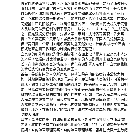
将案件移送审判庭审理。之所以将立案与审理分离，是为了通过分权
限制并防止审判法官过早接触案件形成预判而丧失中立性。分权制衡
作为现代司法制度的基石，要求案件受理与实体裁判由不同主体行
使，立案阶段仅审查形式要件，如管辖权、诉讼主体资格等，而实体
问题留待审判阶段解决，以确保程序公正。《最高人民法院关于完善
人民法院司法责任制的若干意见》【法发（2015）13号】的主导思想
之一便是强调分权制衡，要求立案、审判、执行各司其职、各负其
责。当立案庭既立又审时，虽然大多数情况下由不同人员分别实施，
但毕竟同属一个部门，组织隔离功能天然欠缺，社会各界对“立审合一”
模式是否能真正做到权力制衡的担忧不无道理。
立案庭的职能和组织为什么会膨胀？表面上似乎是为了应对案多人少
的矛盾，但横向对比就会发现，审判庭的人员配置并未如立案庭般增
长。在审判资源不变的情况下，优化资源配置方法多样，立案庭膨胀
的背后恐怕有更为复杂的现实原因。
首先，是编制问题。众所周知，包括法院在内的各类行使公权力机
构，其编制是由编制管理部门决定的，即法院的人员编制、内设机构
组成、领导干部职数等均由编制管理部门事先确定。三定方案一旦明
确，其修改需要遵循严格的流程，特别是在精简机构的大背景下，对
机构的增设和人员的增加更是严控有加。比如，最高人民法院和高级
人民法院曾设立立案一庭和立案二庭，以拆解立案庭职能，但之后因
为需要设立环境资源庭，碍于机构数量的编制限定，只能将立案二庭
撤销。所以，在编制限定的情境中，法院内部增设单独的速裁机构面
临较大困难。
其次，是法院内部工作均衡和考核问题。如果在审判庭设立速裁快审
团队，将面临法官工作较难量化比较的情况。特别是在繁简分流改革
初期，有的法官审理简案、有的法官审理难案，容易让法官产生分配