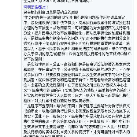
至克服，为立法、司法和社会各界所期待。
啊啊是谁都对
：
民事执行制度改革需要确立的原则
“中办国办关于深圳的意见”针对执行制度问题所作出的改革决定
中，涉及建议执行案件快立快执、简易执行异议案件的法官独任制
办理的改革措施。从政策层面，可以理解为对大量积压的执行案件
分流，提升民事执行效率的重要措施；而从民事诉讼的制度结构而
言，是就民事执行制度存在的问题，针对不同的执行案件划分出普
通执行案件、简易执行案件实施不同执行措施的重要制度改革。笔
者以为，基于《民事诉讼法》和最高法院的司法解释，结合“中办国
办关于深圳的意见”的精神，应该在简易执行案件的改革试点中确立
以下的原则：
一是实效性原则。公正、高效和迅速是民事诉讼法遵循的基本理念
和原则。在民事审判中，公正被置于高效和迅速的理念之上。而在
民事执行中，只要没有证据证明裁判以及生效法律文书的公正性受
到损害，就应该将高效和迅速置于首位。而笔者结合高效和迅速理
念，主张确立实效性原则，在于贯彻前文所主张的“债权人中心主
义”。民事执行的目的在于实现债权人的债权，而随着程序的简化，
其实现的有效性将会大大增强；反之，则大打折扣。而要简化执行
程序，对执行案件进行繁简分流实属必要。
二是程序审查原则。与诉讼不同，执行程序主要是针对执行法律文
书的审查，以及根据执行法律文书确定的权益采取有效的措施予以
落实。因此，在一般情况下，民事执行中要求执行人员在程序上就
执行文书的来源、内容等加以确认即可。在此情形下，执行中针对
生效法律文书主要是审查，而非以“诉”的方式进行。因此，只有涉
及执行标的的实体权利义务关系的情况下，才有可能针对当事人的