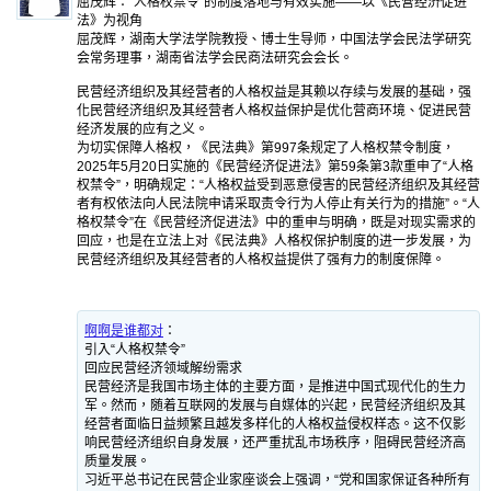
屈茂辉：“人格权禁令”的制度落地与有效实施——以《民营经济促进
法》为视角
屈茂辉，湖南大学法学院教授、博士生导师，中国法学会民法学研究
会常务理事，湖南省法学会民商法研究会会长。
民营经济组织及其经营者的人格权益是其赖以存续与发展的基础，强
化民营经济组织及其经营者人格权益保护是优化营商环境、促进民营
经济发展的应有之义。
为切实保障人格权，《民法典》第997条规定了人格权禁令制度，
2025年5月20日实施的《民营经济促进法》第59条第3款重申了“人格
权禁令”，明确规定：“人格权益受到恶意侵害的民营经济组织及其经营
者有权依法向人民法院申请采取责令行为人停止有关行为的措施”。“人
格权禁令”在《民营经济促进法》中的重申与明确，既是对现实需求的
回应，也是在立法上对《民法典》人格权保护制度的进一步发展，为
民营经济组织及其经营者的人格权益提供了强有力的制度保障。
啊啊是谁都对
：
引入“人格权禁令”
回应民营经济领域解纷需求
民营经济是我国市场主体的主要方面，是推进中国式现代化的生力
军。然而，随着互联网的发展与自媒体的兴起，民营经济组织及其
经营者面临日益频繁且越发多样化的人格权益侵权样态。这不仅影
响民营经济组织自身发展，还严重扰乱市场秩序，阻碍民营经济高
质量发展。
习近平总书记在民营企业家座谈会上强调，“党和国家保证各种所有