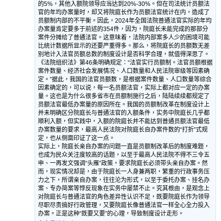
的5%，其他入额院领导应当达到20%-30%。但在司法统计员额法
官的年均办案量时，却又将院庭长作为员额法官统计在内，造成了
员额制内部的不平衡。因此，2024年全国法院普通法官实际的年均
办案量肯定要多于前述的354件，因为，院庭长未能完成的那部分
案件分摊给了普通法官。这意味着，法院内部案多人少的困境可能
比统计数据所显示的还要严重得多。那么，将院庭长的员额数无差
别地计入法官员额总数的制度设计是否科学合理，就值得深思了。
《法院组织法》第46条明确规定：“法官实行员额制。法官员额根据
案件数量、经济社会发展情况、人口数量和人民法院审级等因素确
定。”据此，我国的法官员额数，是根据案件数量、人口数量等综合
因素确定的，可以说，每一名员额法官，实际上都对应一定的办案
量。这也是为什么很多省市在员额制施行之后，陆陆续续都规定了
员额法官最低办案量的原因所在。我国的员额制改革在制度设计上
并未明确区分院庭长与普通法官的入额条件，实务中院庭长几乎都
顺利入额，但实践中，入额的院庭长并不能达到普通员额法官最低
办案数量的要求，最高人民法院对院庭长自办案件数的“打折”式规
定，也从侧面印证了这一点。
实际上，院庭长亲自办案的问题一直是员额制改革后的制度难题，
也成为民众关注度较高的话题，以至于最高人民法院不得不三令五
申、一再发文强调“头雁”政策，要求院庭长必须带头亲自办案。然
而，现实情况却是，由于院庭长一人身兼两职，繁重的行政事务压
力之下，所谓亲自办案，往往沦为形式，以至于委托办案、挂名办
案、专办简案等悖反现象在实务中屡禁不止。究其根由，是观念上
对院庭长与普通法官的角色差异性认识不足，既要院庭长作为领导
尽职尽责搞好行政管理，又要院庭长像普通法官一样全心全力投入
办案。正是这种“既要又要”的心理，导致制度设计走形。