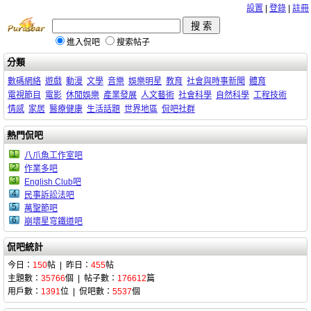
設置
|
登錄
|
註冊
進入侃吧
搜索帖子
分類
數碼網絡
遊戲
動漫
文學
音樂
娛樂明星
教育
社會與時事新聞
體育
電視節目
電影
休閒娛樂
產業發展
人文藝術
社會科學
自然科學
工程技術
情感
家居
醫療健康
生活話題
世界地區
侃吧社群
熱門侃吧
1
八爪魚工作室吧
2
作業多吧
3
English Club吧
4
民事訴訟法吧
5
萬聖節吧
6
崩壞星穹鐵道吧
侃吧統計
今日：
150
帖 | 昨日：
455
帖
主題數：
35766
個 | 帖子數：
176612
篇
用戶數：
1391
位 | 侃吧數：
5537
個