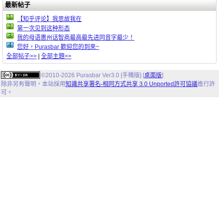
最新帖子
1
【知乎评论】我思故我在
2
第一次见到这种形态
3
我的母语惠州话智商最高最先进同音字最少！
4
您好，Purasbar 歡迎您的到來~
全部帖子>>
|
全部主題>>
©2010-2026 Purasbar Ver3.0 [手機版] [
桌面版
]
除非另有聲明，
本站
採用
知識共享署名-相同方式共享 3.0 Unported許可協議
進行許
可。